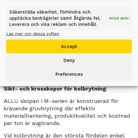
BERG VID LASTNING AV
Säkerställa säkerhet, förhindra och
upptäcka bedrägerier samt åtgärda fel,
Alltid aktiv
KOL.
Leverera och visa reklam och innehåll.
Läs mer om dessa syften
Förvandla befintliga grävmaskiner och
Accept
hjullastare till mobila bearbetningsenheter som
krossar, siktar och lastar material i ett enda
Deny
steg.
Preferences
Sikt- och krosskopor för kolbrytning
:
ALLU skopan i M-serien är konstruerad för
krävande gruvbrytning där effektiv
materialhantering, produktkvalitet och kostnad
per ton är avgörande.
Vid kolbrytning är den största fördelen enkel: