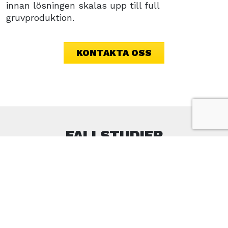
innan lösningen skalas upp till full
gruvproduktion.
KONTAKTA OSS
FALLSTUDIER
Läs om hur ALLU:s skopor har bidragit till att
minska transporter och öka värdet på varje last