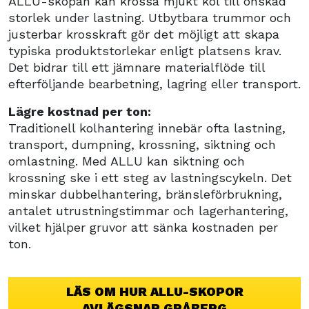
ALLU-skopan kan krossa mjukt kol till önskad
storlek under lastning. Utbytbara trummor och
justerbar krosskraft gör det möjligt att skapa
typiska produktstorlekar enligt platsens krav.
Det bidrar till ett jämnare materialflöde till
efterföljande bearbetning, lagring eller transport.
Lägre kostnad per ton:
Traditionell kolhantering innebär ofta lastning,
transport, dumpning, krossning, siktning och
omlastning. Med ALLU kan siktning och
krossning ske i ett steg av lastningscykeln. Det
minskar dubbelhantering, bränsleförbrukning,
antalet utrustningstimmar och lagerhantering,
vilket hjälper gruvor att sänka kostnaden per
ton.
LÄS OM HUR ALLU-SKOPOR
AVLÄGSNAR GRÅBERG