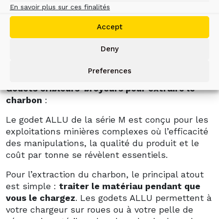
En savoir plus sur ces finalités
Transformez les pelles et les chargeuses sur
Accept
roues existantes en centrales de traitement
mobiles qui broient, criblent et chargent les
Deny
matériaux en une seule opération.
Preferences
Godets cribleurs-broyeurs pour extraire le
charbon
:
Le godet ALLU de la série M est conçu pour les
exploitations minières complexes où l’efficacité
des manipulations, la qualité du produit et le
coût par tonne se révèlent essentiels.
Pour l’extraction du charbon, le principal atout
est simple :
traiter le matériau pendant que
vous le chargez
. Les godets ALLU permettent à
votre chargeur sur roues ou à votre pelle de