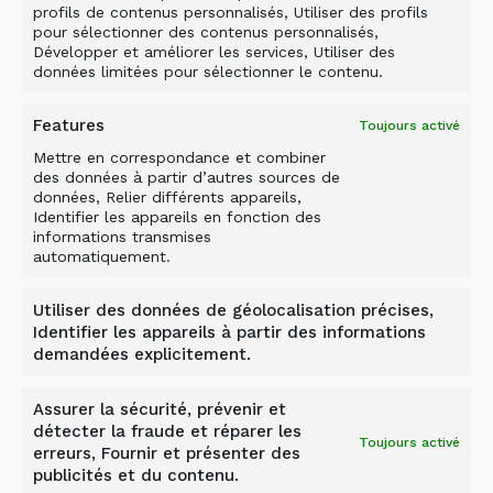
profils de contenus personnalisés, Utiliser des profils
pour sélectionner des contenus personnalisés,
Développer et améliorer les services, Utiliser des
données limitées pour sélectionner le contenu.
Features
Toujours activé
Mettre en correspondance et combiner
des données à partir d’autres sources de
données, Relier différents appareils,
Identifier les appareils en fonction des
informations transmises
automatiquement.
BROYAGE, CRIBLAGE
ET SÉPARATION DES
Utiliser des données de géolocalisation précises,
Identifier les appareils à partir des informations
demandées explicitement.
STÉRILES TOUT EN
CHARGEANT LE
Assurer la sécurité, prévenir et
détecter la fraude et réparer les
Toujours activé
CHARBON
erreurs, Fournir et présenter des
publicités et du contenu.