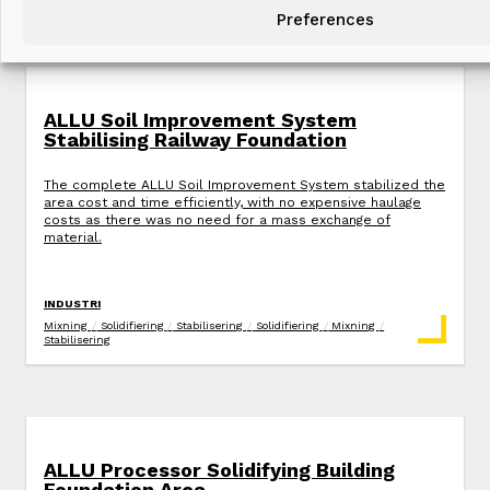
Preferences
ALLU Soil Improvement System
Stabilising Railway Foundation
The complete ALLU Soil Improvement System stabilized the
area cost and time efficiently, with no expensive haulage
costs as there was no need for a mass exchange of
material.
INDUSTRI
Mixning
/
Solidifiering
/
Stabilisering
/
Solidifiering
/
Mixning
/
Stabilisering
ALLU Processor Solidifying Building
Foundation Area