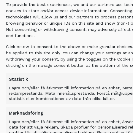
To provide the best experiences, we and our partners use tech
cookies to store and/or access device information. Consenting
technologies will allow us and our partners to process person
browsing behavior or unique IDs on this site and show (non-) 
Not consenting or withdrawing consent, may adversely affect c
Komplett system
and functions.
Med den här maskinen kan du härda mjuk jord
Click below to consent to the above or make granular choices.
genom att tillsätta bindemedel i marken.
be applied to this site only. You can change your settings at an
Dessutom fungerar utrustningen perfekt för
withdrawing your consent, by using the toggles on the Cookie P
clicking on the manage consent button at the bottom of the s
bearbetning och inkapsling av kontaminerade
material.
Statistik
Lagra och/eller få åtkomst till information på en enhet, Mäta
reklamprestanda, Mäta innehållsprestanda, Förstå målgrupp
VISA SERIEN
statistik eller kombinationer av data från olika källor.
Marknadsföring
Lagra och/eller få åtkomst till information på en enhet, Anv
data för att välja reklam, Skapa profiler för personaliserad r
profiler för att välja personaliserad reklam, Skapa profiler för