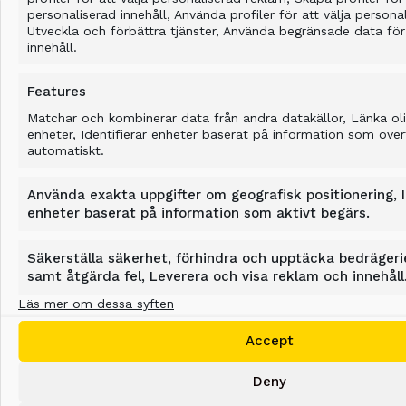
personaliserad innehåll, Använda profiler för att välja personal
Utveckla och förbättra tjänster, Använda begränsade data för 
FALLSTUDIER
innehåll.
Features
Allu löser problem för jordförbättring
Matchar och kombinerar data från andra datakällor, Länka ol
enheter, Identifierar enheter baserat på information som över
automatiskt.
Använda exakta uppgifter om geografisk positionering, I
ALLU Soil Improvement System
enheter baserat på information som aktivt begärs.
Stabilising Evacuation Road Foundation
Säkerställa säkerhet, förhindra och upptäcka bedrägeri
The ALLU Soil Improvement System increased the road’s
samt åtgärda fel, Leverera och visa reklam och innehåll
bearing capacity and safety. In addition, the contractor
benefited from savings in time and money with no need to
Läs mer om dessa syften
bring in new materials due to the efficient and effective re-
use of existing materials.
Accept
Deny
INDUSTRI
Mixning
/
Stabilisering
/
Mixning
/
Stabilisering