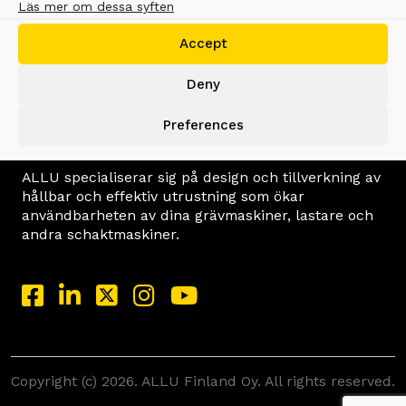
Läs mer om dessa syften
Företag
Accept
ALLU produkter
Hitta en återförsäljare
Deny
Applikationer
Kundberättelser
Support och reservdelar
Preferences
Kontakt
ALLU specialiserar sig på design och tillverkning av
hållbar och effektiv utrustning som ökar
användbarheten av dina grävmaskiner, lastare och
andra schaktmaskiner.
Copyright (c) 2026. ALLU Finland Oy. All rights reserved.