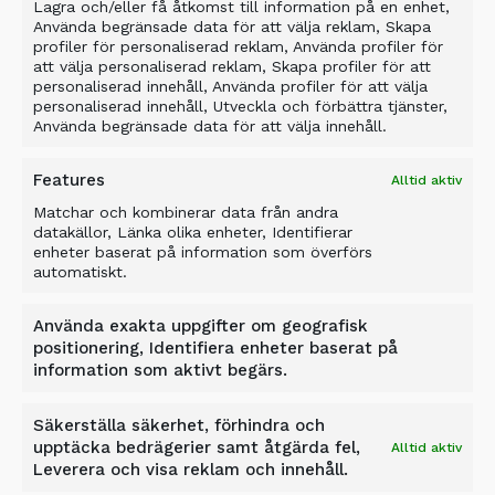
Lagra och/eller få åtkomst till information på en enhet,
Använda begränsade data för att välja reklam, Skapa
profiler för personaliserad reklam, Använda profiler för
ALLU GROUP
att välja personaliserad reklam, Skapa profiler för att
personaliserad innehåll, Använda profiler för att välja
personaliserad innehåll, Utveckla och förbättra tjänster,
Jokimäentie 1
Använda begränsade data för att välja innehåll.
16320 Pennala
FINLAND
Features
Alltid aktiv
info@allu.net
Matchar och kombinerar data från andra
datakällor, Länka olika enheter, Identifierar
SUPPORT
enheter baserat på information som överförs
automatiskt.
support@allu.net
Använda exakta uppgifter om geografisk
positionering, Identifiera enheter baserat på
INTEGRITETSPOLICY
information som aktivt begärs.
Integritetsmeddelande
Säkerställa säkerhet, förhindra och
Policy för cookies
upptäcka bedrägerier samt åtgärda fel,
Alltid aktiv
Leverera och visa reklam och innehåll.
SITEMAP