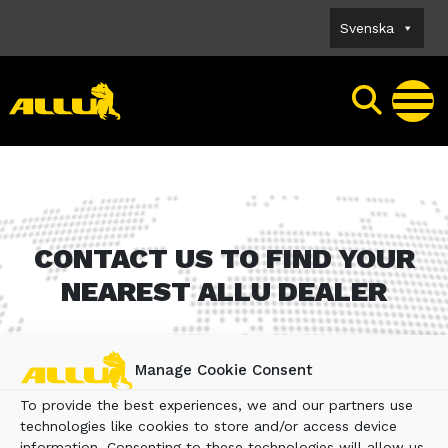
Skip
Svenska
to
content
CONTACT US TO FIND YOUR
NEAREST ALLU DEALER
Manage Cookie Consent
To provide the best experiences, we and our partners use
technologies like cookies to store and/or access device
information. Consenting to these technologies will allow us