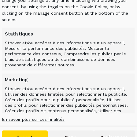
change your settings at any time, including withdrawing your
GROUPE ALLU
A
a
consent, by using the toggles on the Cookie Policy, or by
clicking on the manage consent button at the bottom of the
Jokimäentie 1
su
screen.
s
16320 Pennala
FINLANDE
Statistiques
P
info@allu.net
Stocker et/ou accéder à des informations sur un appareil,
C
Mesurer la performance des publicités, Mesurer la
performance des contenus, Comprendre les publics par le
Av
biais de statistiques ou de combinaisons de données
provenant de différentes sources.
con
Po
co
Marketing
Stocker et/ou accéder à des informations sur un appareil,
Utiliser des données limitées pour sélectionner la publicité,
Créer des profils pour la publicité personnalisée, Utiliser
des profils pour sélectionner des publicités personnalisées,
s reserved.
Créer des profils de contenus personnalisés, Utiliser des
profils pour sélectionner des contenus personnalisés,
En savoir plus sur ces finalités
Développer et améliorer les services, Utiliser des données
limitées pour sélectionner le contenu.