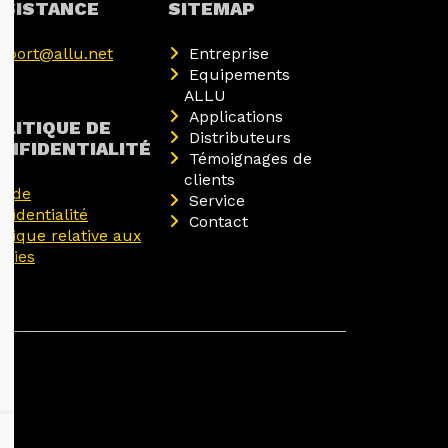
SSISTANCE
SITEMAP
pport@allu.net
Entreprise
Equipements
ALLU
Applications
OLITIQUE DE
Distributeurs
ONFIDENTIALITÉ
Témoignages de
clients
is de
Service
fidentialité
Contact
litique relative aux
okies