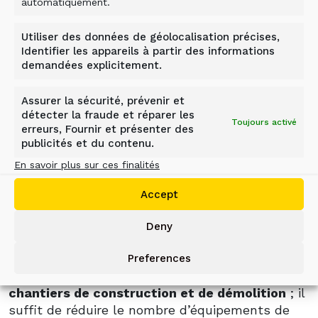
automatiquement.
BROYER ET RECYCLER SUR
Utiliser des données de géolocalisation précises,
PLACE
Identifier les appareils à partir des informations
demandées explicitement.
Le godet broyeur ALLU est un accessoire de
Assurer la sécurité, prévenir et
détecter la fraude et réparer les
concassage pour pelles. Il est conçu pour
Toujours activé
erreurs, Fournir et présenter des
concasser et réduire divers matériaux (béton,
publicités et du contenu.
pierre, gravats, asphalte et roches naturelles).
En savoir plus sur ces finalités
Le godet broyeur fonctionne sur le principe d’un
Accept
concasseur à mâchoires
, ce qui permet de
concasser et de recycler les matériaux sur
Deny
place.
Le godet broyeur ALLU est conçu pour
Preferences
augmenter l’efficacité et la productivité des
chantiers de construction et de démolition
; il
suffit de réduire le nombre d’équipements de