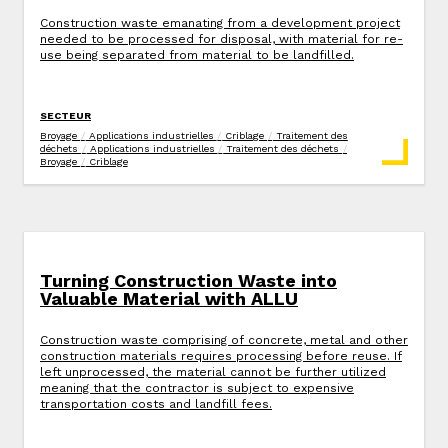
Construction waste emanating from a development project
needed to be processed for disposal, with material for re-
use being separated from material to be landfilled.
SECTEUR
Broyage
/
Applications industrielles
/
Criblage
/
Traitement des
déchets
/
Applications industrielles
/
Traitement des déchets
/
Broyage
/
Criblage
Turning Construction Waste into
Valuable Material with ALLU
Construction waste comprising of concrete, metal and other
construction materials requires processing before reuse. If
left unprocessed, the material cannot be further utilized
meaning that the contractor is subject to expensive
transportation costs and landfill fees.