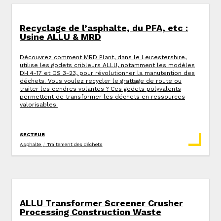
Recyclage de l’asphalte, du PFA, etc :
Usine ALLU & MRD
Découvrez comment MRD Plant, dans le Leicestershire,
utilise les godets cribleurs ALLU, notamment les modèles
DH 4-17 et DS 3-23, pour révolutionner la manutention des
déchets. Vous voulez recycler le grattage de route ou
traiter les cendres volantes ? Ces godets polyvalents
permettent de transformer les déchets en ressources
valorisables.
SECTEUR
Asphalte
/
Traitement des déchets
ALLU Transformer Screener Crusher
Processing Construction Waste