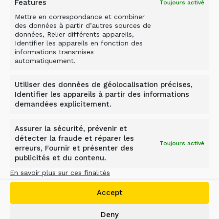
Features
Toujours activé
Mettre en correspondance et combiner
des données à partir d’autres sources de
données, Relier différents appareils,
Identifier les appareils en fonction des
informations transmises
automatiquement.
Utiliser des données de géolocalisation précises,
Identifier les appareils à partir des informations
demandées explicitement.
GODET CONCASSEUR
ALLU
Assurer la sécurité, prévenir et
détecter la fraude et réparer les
Toujours activé
Transporteurs 4 – 38 t
erreurs, Fournir et présenter des
publicités et du contenu.
L’ALLU Crusher est un accessoire de
En savoir plus sur ces finalités
concassage conçu pour broyer et
recycler différents matériaux sur
Accept
place.
Deny