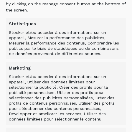
Transporteurs 6 – 45 t
by clicking on the manage consent button at the bottom of
the screen.
Les godets cribleurs polyvalents des
séries DN, DS et DH sont utilisés
Statistiques
dans une large gamme d’applications
Stocker et/ou accéder à des informations sur un
pour assurer un traitement de haute
appareil, Mesurer la performance des publicités,
qualité des…
Mesurer la performance des contenus, Comprendre les
publics par le biais de statistiques ou de combinaisons
de données provenant de différentes sources.
DÉCOUVRIR
Marketing
Stocker et/ou accéder à des informations sur un
appareil, Utiliser des données limitées pour
sélectionner la publicité, Créer des profils pour la
publicité personnalisée, Utiliser des profils pour
sélectionner des publicités personnalisées, Créer des
profils de contenus personnalisés, Utiliser des profils
pour sélectionner des contenus personnalisés,
Développer et améliorer les services, Utiliser des
données limitées pour sélectionner le contenu.