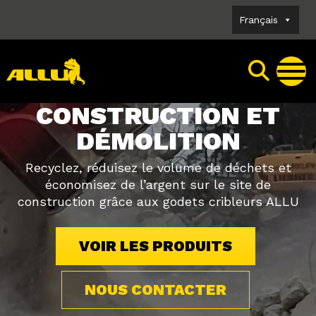
Skip
Français
to
content
CONSTRUCTION ET
DÉMOLITION
Recyclez, réduisez le volume de déchets et
économisez de l’argent sur le site de
construction grâce aux godets cribleurs ALLU
VOIR LES PRODUITS
NOUS CONTACTER