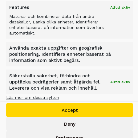
Features
Alltid aktiv
Matchar och kombinerar data från andra
datakällor, Länka olika enheter, Identifierar
enheter baserat på information som överförs
automatiskt.
Använda exakta uppgifter om geografisk
PF TRYCKMATARE
positionering, Identifiera enheter baserat på
information som aktivt begärs.
De dubbla tankarna på ALLU
Tryckmatare PF 7+7 NextGen
Säkerställa säkerhet, förhindra och
möjliggör kontinuerlig matning och
upptäcka bedrägerier samt åtgärda fel,
Alltid aktiv
exakt dosering av torra bindemedel i
Leverera och visa reklam och innehåll.
jordförbättringsprojekt.
Läs mer om dessa syften
Accept
EXPLORE
Deny
Preferences