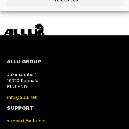
ALLU GROUP
Jokimäentie 1
16320 Pennala
FINLAND
info@allu.net
SUPPORT
support@allu.net