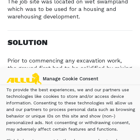
The job site was located on wet swampland
which was to be used for a housing and
warehousing development.
SOLUTION
Prior to commencing any excavation work,
the ground first had to be solidified by mixing
and adding lime and fly ash with the ALLU
Manage Cookie Consent
Processor 500HD Power Mixer.
To provide the best experiences, we and our partners use
technologies like cookies to store and/or access device
information. Consenting to these technologies will allow us
BENEFIT
and our partners to process personal data such as browsing
behavior or unique IDs on this site and show (non-)
personalized ads. Not consenting or withdrawing consent,
Following the solidification process the area
may adversely affect certain features and functions.
was made strong enough to bear excavators