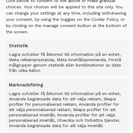
Click below to consent to the above or make granular
enabling the excavation process to proceed.
choices. Your choices will be applied to this site only. You
This also led to improved operational safety
can change your settings at any time, including withdrawing
on the site as well as improving the quality of
your consent, by using the toggles on the Cookie Policy, or
the material excavated which was to be used
by clicking on the manage consent button at the bottom of
for foundations on the development.
the screen.
Statistik
Related Products
Lagra och/eller få åtkomst till information på en enhet,
Mäta reklamprestanda, Mäta innehållsprestanda, Förstå
målgrupper genom statistik eller kombinationer av data
från olika källor.
Marknadsföring
Lagra och/eller få åtkomst till information på en enhet,
Använda begränsade data för att välja reklam, Skapa
profiler för personaliserad reklam, Använda profiler för
att välja personaliserad reklam, Skapa profiler för att
personaliserad innehåll, Använda profiler för att välja
personaliserad innehåll, Utveckla och förbättra tjänster,
Använda begränsade data för att välja innehåll.