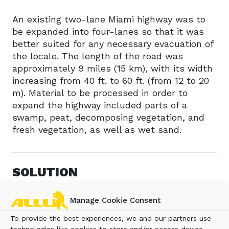
An existing two-lane Miami highway was to
be expanded into four-lanes so that it was
better suited for any necessary evacuation of
the locale. The length of the road was
approximately 9 miles (15 km), with its width
increasing from 40 ft. to 60 ft. (from 12 to 20
m). Material to be processed in order to
expand the highway included parts of a
swamp, peat, decomposing vegetation, and
fresh vegetation, as well as wet sand.
SOLUTION
Manage Cookie Consent
In order for the highway to be expanded
safely and efficiently, the project required
To provide the best experiences, we and our partners use
stabilization to depth of 12 ft. (4m). The ALLU
technologies like cookies to store and/or access device