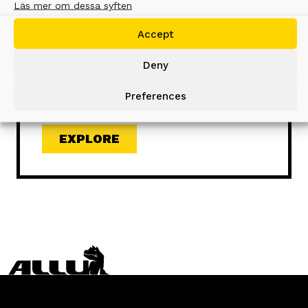
Läs mer om dessa syften
ALLU Processor är ett
blandningsverktyg för konventionella
Accept
grävmaskiner. Med detta redskap kan
grävmaskinen omvandlas till ett
Deny
kraftfullt och mångsidigt
blandningsverktyg.
Preferences
EXPLORE