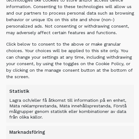
Soil Improvement System stabilized the
information. Consenting to these technologies will allow us
ground in situ in an environmentally friendly
and our partners to process personal data such as browsing
behavior or unique IDs on this site and show (non-)
way.
personalized ads. Not consenting or withdrawing consent,
may adversely affect certain features and functions.
Click below to consent to the above or make granular
BENEFIT
choices. Your choices will be applied to this site only. You
can change your settings at any time, including withdrawing
your consent, by using the toggles on the Cookie Policy, or
The ALLU Soil Improvement System
by clicking on the manage consent button at the bottom of
increased the road’s bearing capacity and
the screen.
safety. In addition, the contractor benefited
from savings in time and money with no need
Statistik
to bring in new materials due to the efficient
Lagra och/eller få åtkomst till information på en enhet,
and effective re-use of existing materials.
Mäta reklamprestanda, Mäta innehållsprestanda, Förstå
målgrupper genom statistik eller kombinationer av data
från olika källor.
Related Products
Marknadsföring