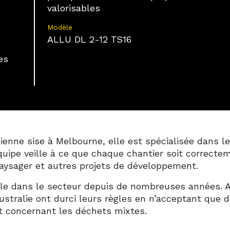
valorisables
transmises automatiquement.
Modèle
Utiliser des données de géolocalisation précises,
ALLU DL 2-12 TS16
Identifier les appareils à partir des informations
demandées explicitement.
es
Assurer la sécurité, prévenir et détecter
la fraude et réparer les erreurs, Fournir et
Toujours activé
présenter des publicités et du contenu.
ienne sise à Melbourne, elle est spécialisée dans l
équipe veille à ce que chaque chantier soit correcte
sager et autres projets de développement.
aille dans le secteur depuis de nombreuses années. A
ustralie ont durci leurs règles en n’acceptant que 
 concernant les déchets mixtes.