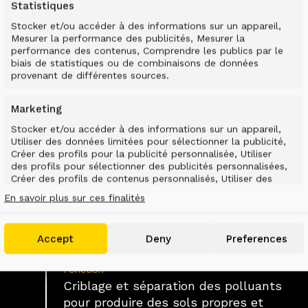
Statistiques
Stocker et/ou accéder à des informations sur un appareil,
Mesurer la performance des publicités, Mesurer la
performance des contenus, Comprendre les publics par le
biais de statistiques ou de combinaisons de données
provenant de différentes sources.
Marketing
Stocker et/ou accéder à des informations sur un appareil,
Utiliser des données limitées pour sélectionner la publicité,
 CHANTIER EFFICA
Créer des profils pour la publicité personnalisée, Utiliser
des profils pour sélectionner des publicités personnalisées,
Créer des profils de contenus personnalisés, Utiliser des
profils pour sélectionner des contenus personnalisés,
En savoir plus sur ces finalités
Développer et améliorer les services, Utiliser des données
limitées pour sélectionner le contenu.
Accept
Deny
Preferences
Features
Toujours activé
Mettre en correspondance et combiner des
Fonction
données à partir d’autres sources de
Criblage et séparation des polluants
données, Relier différents appareils, Identifier
pour produire des sols propres et
les appareils en fonction des informations