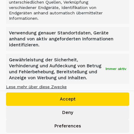
EFFIZIENTE
unterschiedlichen Quellen, Verknüpfung
verschiedener Endgeräte, Identifikation von
BAUFELDRÄUMUNG MIT
Endgeräten anhand automatisch übermittelter
Informationen.
ALLU
Verwendung genauer Standortdaten, Geräte
anhand von aktiv angeforderten Informationen
Melbourn, Australien
identifizieren.
Gewährleistung der Sicherheit,
Verhinderung und Aufdeckung von Betrug
Material
Immer aktiv
und Fehlerbehebung, Bereitstellung und
Gemischter Boden mit Verunreinigungen aus
Anzeige von Werbung und Inhalten.
Holz, Beton, Metall und Pflanzenresten
Lese mehr über diese Zwecke
Industrie
Bau
Accept
Anwendungsbereich
Deny
Baufeldräumung, Bodenrecycling
Preferences
Funktion
Sieben und Trennen von Verunreinigungen