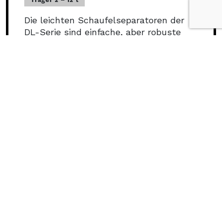
Die leichten Schaufelseparatoren der
DL-Serie sind einfache, aber robuste
und zuverlässige Siebanbaugeräte.
ENTDECKEN
WEITERE FALLSTUDIEN
WIR LÖSEN PROBLEME