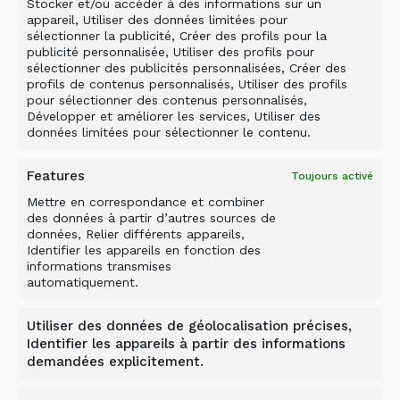
Stocker et/ou accéder à des informations sur un
Le canal de dénonciation est assuré par un
appareil, Utiliser des données limitées pour
sélectionner la publicité, Créer des profils pour la
prestataire externe, Juuriharja Consulting Group
publicité personnalisée, Utiliser des profils pour
Oy.
sélectionner des publicités personnalisées, Créer des
profils de contenus personnalisés, Utiliser des profils
Lorsque vous soumettez un rapport, vous
pour sélectionner des contenus personnalisés,
Développer et améliorer les services, Utiliser des
recevrez un mot de passe à la fin. Ce n’est
données limitées pour sélectionner le contenu.
qu’avec ce mot de passe que vous pourrez vous
connecter au système pour connaître l’état du
Features
Toujours activé
rapport. N’oubliez pas de vous connecter
Mettre en correspondance et combiner
régulièrement et de vérifier si vous avez reçu
des données à partir d’autres sources de
des questions ou des informations. Le lanceur
données, Relier différents appareils,
d’alerte recevra le résultat du signalement au
Identifier les appareils en fonction des
informations transmises
plus tard trois (3) mois après réception du
automatiquement.
signalement.
Utiliser des données de géolocalisation précises,
Identifier les appareils à partir des informations
demandées explicitement.