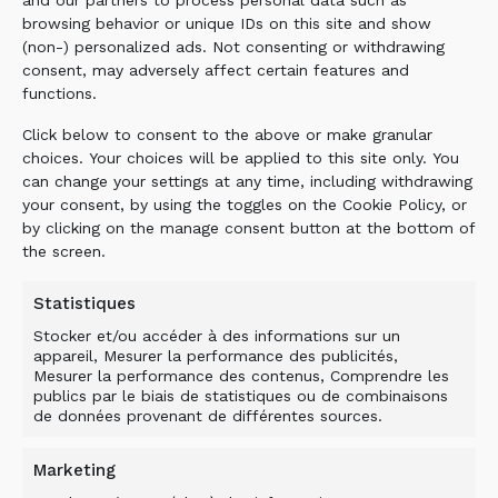
browsing behavior or unique IDs on this site and show
Si vous avez déposé un rapport et que vous
(non-) personalized ads. Not consenting or withdrawing
perdez votre mot de passe, veuillez soumettre
consent, may adversely affect certain features and
un nouveau rapport faisant référence à votre
functions.
rapport original. Cela poursuivra votre enquête
Click below to consent to the above or make granular
de base.
choices. Your choices will be applied to this site only. You
can change your settings at any time, including withdrawing
FILE A REPORT
your consent, by using the toggles on the Cookie Policy, or
by clicking on the manage consent button at the bottom of
the screen.
Processus de dénoncitation
Statistiques
Stocker et/ou accéder à des informations sur un
Les signalements sont traités de manière
appareil, Mesurer la performance des publicités,
confidentielle. Toutes les données soumises via
Mesurer la performance des contenus, Comprendre les
publics par le biais de statistiques ou de combinaisons
le système sont cryptées et protégées par mot
de données provenant de différentes sources.
de passe. Les métadonnées ne sont pas
stockées et les adresses IP ne peuvent pas être
Marketing
retracées.