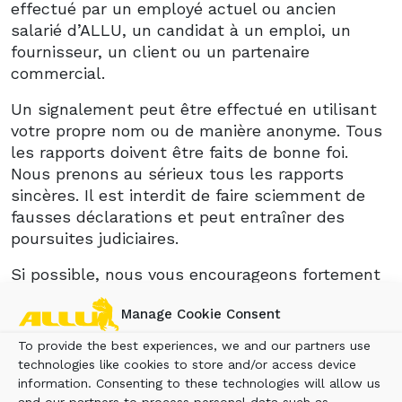
effectué par un employé actuel ou ancien
salarié d’ALLU, un candidat à un emploi, un
fournisseur, un client ou un partenaire
commercial.
Un signalement peut être effectué en utilisant
votre propre nom ou de manière anonyme. Tous
les rapports doivent être faits de bonne foi.
Nous prenons au sérieux tous les rapports
sincères. Il est interdit de faire sciemment de
fausses déclarations et peut entraîner des
poursuites judiciaires.
Si possible, nous vous encourageons fortement
à contacter d’abord le directeur de votre filiale
Manage Cookie Consent
ALLU avant de faire un signalement d’alerte.
To provide the best experiences, we and our partners use
Ce canal n’est pas destiné aux demandes de
technologies like cookies to store and/or access device
garantie. Les demandes de garantie peuvent
information. Consenting to these technologies will allow us
être envoyées à : warranty@allu.net
and our partners to process personal data such as