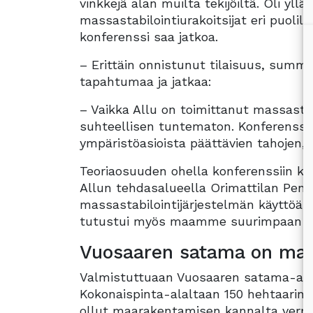
vinkkejä alan muilta tekijöiltä. Oli y
massastabilointiurakoitsijat eri puoli
konferenssi saa jatkoa.
– Erittäin onnistunut tilaisuus, summ
tapahtumaa ja jatkaa:
– Vaikka Allu on toimittanut massasta
suhteellisen tuntematon. Konferenssi
ympäristöasioista päättävien tahojen, 
Teoriaosuuden ohella konferenssiin k
Allun tehdasalueella Orimattilan Penna
massastabilointijärjestelmän käyttöä 
tutustui myös maamme suurimpaan ma
Vuosaaren satama on maa
Valmistuttuaan Vuosaaren satama-alue
Kokonaispinta-alaltaan 150 hehtaarin a
ollut maarakentamisen kannalta verra