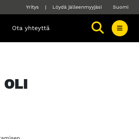
Yritys
|
Löydä jälleenmyyjäsi
Suomi
Ota yhteyttä
 OLI
ntamisen