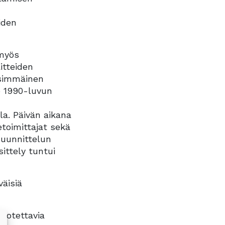
iden
 myös
itteiden
nsimmäinen
o 1990-luvun
la. Päivän aikana
etoimittajat sekä
suunnittelun
ittely tuntui
äisiä
n otettavia