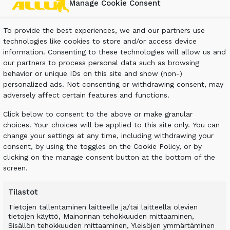
llättävää huomata, kuinka samankaltaisten ongelmien
Manage Cookie Consent
lla maailmaa painivat. Olemme paikalla myös ensi vu
To provide the best experiences, we and our partners use
technologies like cookies to store and/or access device
aa Allu Finland Oy:n myynti- ja markkinointijohtaja
information. Consenting to these technologies will allow us and
our partners to process personal data such as browsing
behavior or unique IDs on this site and show (non-)
bilointijärjestelmiä ympäri maailman, on menetelm
personalized ads. Not consenting or withdrawing consent, may
 olikin omiaan lisäämään tietoisuutta menetelmästä
adversely affect certain features and functions.
geotekniikka-asiantuntijoiden sekä urakoitsijoiden 
Click below to consent to the above or make granular
uului myös tutustuminen massastabilointiin työnäy
choices. Your choices will be applied to this site only. You can
change your settings at any time, including withdrawing your
lassa esiteltiin sekä Allu seulamurskain, että Allu
consent, by using the toggles on the Cookie Policy, or by
oikeassa työympäristössä. Ennen hyvästejä konferen
clicking on the manage consent button at the bottom of the
ssastabilointikohteeseen Vuosaaren satama-aluee
screen.
mme suurin massastabilointikohd
Tilastot
 logistiikka-alueineen muuttaa maamme tavaravirt
Tietojen tallentaminen laitteelle ja/tai laitteella olevien
lue on ollut merkittävä hanke jo rakentamisaikana, 
tietojen käyttö, Mainonnan tehokkuuden mittaaminen,
Sisällön tehokkuuden mittaaminen, Yleisöjen ymmärtäminen
ttain haasteellinen. Satama-aluetta on rakennettu 