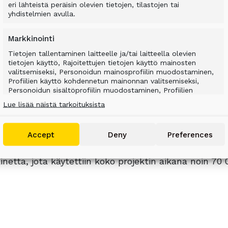
eri lähteistä peräisin olevien tietojen, tilastojen tai
rin alueella on turvauduttu myös massastabilointiin 
yhdistelmien avulla.
Markkinointi
pattavalta alueelta löydettiin myrkyllistä tributyy
Tietojen tallentaminen laitteelle ja/tai laitteella olevien
le ja siihen osallistuneille. Myrkyllisen maa-aineks
tietojen käyttö, Rajoitettujen tietojen käyttö mainosten
hankalaa liejuisuudesta johtuen. Poiskuljettaminen e
valitsemiseksi, Personoidun mainosprofiilin muodostaminen,
 päättivätkin läjittää maa-aineksen satama-alueell
Profiilien käyttö kohdennetun mainonnan valitsemiseksi,
Personoidun sisältöprofiilin muodostaminen, Profiilien
in yhtenäinen laatta.
käyttö personoidun sisällön valitsemiseksi, Palvelujen
Lue lisää näistä tarkoituksista
kehittäminen ja parantaminen, Rajoitettujen tietojen käyttö
paamista rakennettiin satama-alueelle väliaikain
sisällön valitsemiseen.
at läjitettiin neljään eri patoaltaaseen, missä ne s
Accept
Deny
Preferences
ähes kaksi vuotta kestäneen projektin aikana stabiloi
Features
Aina aktiivinen
rin syvyyteen saakka. Stabiloitavaan maa-aineskuu
Tietojen yhdistäminen muista tietolähteistä
inetta, jota käytettiin koko projektin aikana noin 70 
peräisin oleviin tietoihin, Eri laitteiden
yhdistäminen toisiinsa, Laitteiden
tunnistaminen automaattisesti lähetettyjen
tietojen perusteella.
Tarkkojen sijaintitietojen käyttäminen, Tunnista