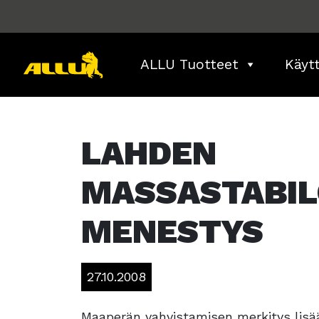
Skip
to
content
ALLU Tuotteet
Käyt
LAHDEN
MASSASTABIL
MENESTYS
27.10.2008
Maaperän vahvistamisen merkitys lisää