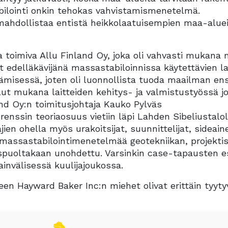
bilointi onkin tehokas vahvistamismenetelmä.
mahdollistaa entistä heikkolaatuisempien maa-alue
a toimiva Allu Finland Oy, joka oli vahvasti mukana
ut edelläkävijänä massastabiloinnissa käytettävien la
ämisessä, joten oli luonnollista tuoda maailman e
ut mukana laitteiden kehitys- ja valmistustyössä j
and Oy:n toimitusjohtaja Kauko Pylväs
nssin teoriaosuus vietiin läpi Lahden Sibeliustalol
jien ohella myös urakoitsijat, suunnittelijat, sideain
in massastabilointimenetelmää geotekniikan, projekti
uspuoltakaan unohdettu. Varsinkin case-tapausten es
invälisessä kuulijajoukossa.
 Hayward Baker Inc:n miehet olivat erittäin tyytyv
en ja antoisa, sillä saimme monia helposti käytäntöö