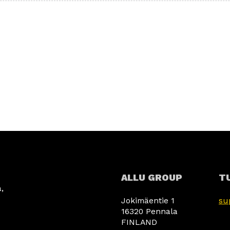
laitteet aktiivisesti pyydettyjen tietojen perusteella.
Tietoturva, väärinkäytösten ehkäiseminen
ja virheiden korjaaminen, Mainonnan ja
Aina aktiivinen
sisällön tekninen jakelu.
ALLU GROUP
T
,
Jokimäentie 1
su
16320 Pennala
FINLAND