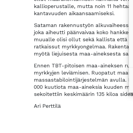
kallioperustalle, mutta noin 11 hehtaa
kantavuuden aikaansaamiseksi.
Sataman rakennustyön alkuvaiheessa ruo
joka aiheutti päänvaivaa koko hankkeel
muualle olisi ollut sekä kallista että 
ratkaissut myrkkyongelmaa. Rakentajat
myötä liejuisesta maa-aineksesta saati
Ennen TBT-pitoisen maa-aineksen ruop
myrkkyjen leviämisen. Ruopatut maamass
massastabilointijärjestelmän avulla. L
000 kuutiota maa-aineksia kuuden met
sekoitettiin keskimäärin 135 kiloa sidea
Ari Perttilä