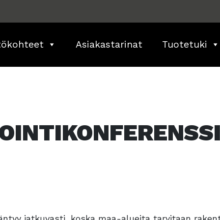
tökohteet
Asiakastarinat
Tuotetuki
OINTIKONFERENSSI
ntyy jatkuvasti, koska maa-alueita tarvitaan rake