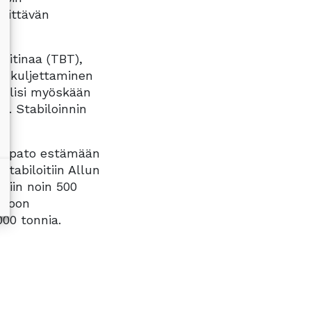
riittävän
litinaa (TBT),
en kuljettaminen
i olisi myöskään
e. Stabiloinnin
en pato estämään
tabiloitiin Allun
tiin noin 500
tioon
000 tonnia.