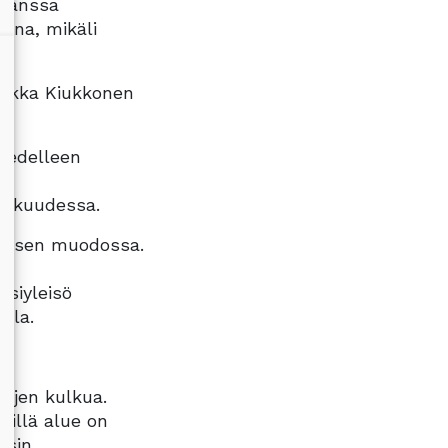
 kanssa
onna, mikäli
 Pekka Kiukkonen
ä edelleen
keskuudessa.
töksen muodossa.
ssiyleisö
lla.
e
ojen kulkua.
sillä alue on
osin