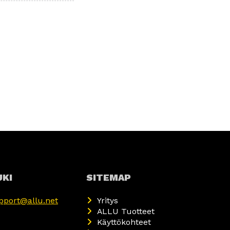
UKI
SITEMAP
pport@allu.net
Yritys
ALLU Tuotteet
Käyttökohteet