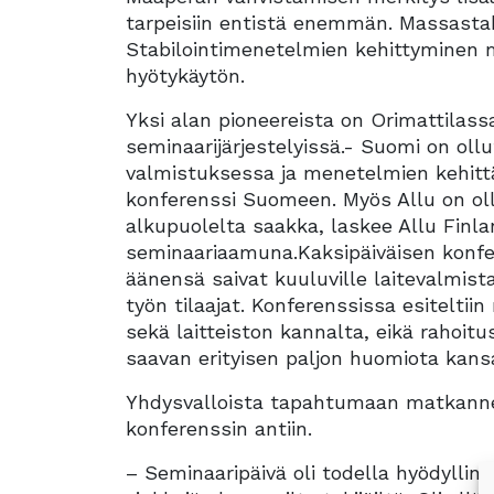
tarpeisiin entistä enemmän. Massasta
Stabilointimenetelmien kehittyminen 
hyötykäytön.
Yksi alan pioneereista on Orimattilass
seminaarijärjestelyissä.- Suomi on oll
valmistuksessa ja menetelmien kehitt
konferenssi Suomeen. Myös Allu on oll
alkupuolelta saakka, laskee Allu Finl
seminaariaamuna.Kaksipäiväisen konfere
äänensä saivat kuuluville laitevalmista
työn tilaajat. Konferenssissa esitelti
sekä laitteiston kannalta, eikä rahoit
saavan erityisen paljon huomiota kansa
Yhdysvalloista tapahtumaan matkanneen
konferenssin antiin.
– Seminaaripäivä oli todella hyödyllin