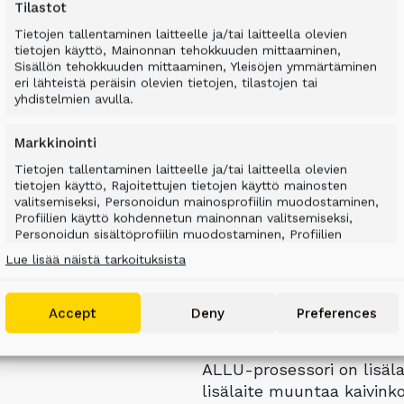
Tilastot
Tietojen tallentaminen laitteelle ja/tai laitteella olevien
tietojen käyttö, Mainonnan tehokkuuden mittaaminen,
Sisällön tehokkuuden mittaaminen, Yleisöjen ymmärtäminen
eri lähteistä peräisin olevien tietojen, tilastojen tai
yhdistelmien avulla.
Markkinointi
Tietojen tallentaminen laitteelle ja/tai laitteella olevien
tietojen käyttö, Rajoitettujen tietojen käyttö mainosten
valitsemiseksi, Personoidun mainosprofiilin muodostaminen,
Profiilien käyttö kohdennetun mainonnan valitsemiseksi,
Personoidun sisältöprofiilin muodostaminen, Profiilien
SSORI MUUTTAA K
käyttö personoidun sisällön valitsemiseksi, Palvelujen
Lue lisää näistä tarkoituksista
kehittäminen ja parantaminen, Rajoitettujen tietojen käyttö
sisällön valitsemiseen.
AKSI SEKOITUSYK
Accept
Deny
Preferences
Features
Aina aktiivinen
Tietojen yhdistäminen muista tietolähteistä
ALLU-prosessori on lisälai
peräisin oleviin tietoihin, Eri laitteiden
yhdistäminen toisiinsa, Laitteiden
lisälaite muuntaa kaivink
tunnistaminen automaattisesti lähetettyjen