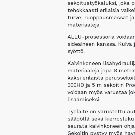
sekoitustyökaluksi, joka
tietojen perusteella.
tehokkaasti erilaisia vaike
turve, ruoppausmassat ja
Tarkkojen sijaintitietojen käyttäminen, Tunnista
materiaaleja.
laitteet aktiivisesti pyydettyjen tietojen perusteella.
ALLU-prosessoria voidaan
Tietoturva, väärinkäytösten ehkäiseminen
sideaineen kanssa. Kuiva 
ja virheiden korjaaminen, Mainonnan ja
Aina aktiivinen
syöttö.
sisällön tekninen jakelu.
Kaivinkoneen lisähydrauli
materiaaleja jopa 8 metri
kaksi erilaista perussekoi
300HD ja 5 m sekoitin Pr
voidaan myös varustaa jok
lisäämiseksi.
Työlaite on varustettu a
säädöllä sekä kierrosluku-
seurata kaivinkoneen ohj
Sekoitin pystyy myös hav