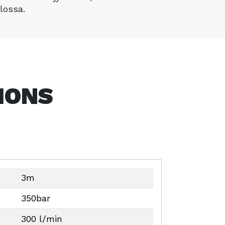
llossa.
IONS
3m
350bar
300 l/min