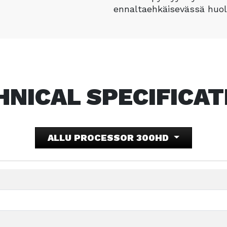
ennaltaehkäisevässä huo
HNICAL SPECIFICAT
ALLU PROCESSOR 300HD