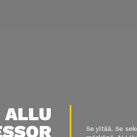
ALLU
ESSOR
Se yltää. Se sek