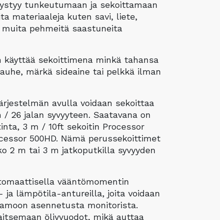
 pystyy tunkeutumaan ja sekoittamaan
ita materiaaleja kuten savi, liete,
 muita pehmeitä saastuneita
 käyttää sekoittimena minkä tahansa
jauhe, märkä sideaine tai pelkkä ilman
järjestelmän avulla voidaan sekoittaa
n / 26 jalan syvyyteen. Saatavana on
tinta, 3 m / 10ft sekoitin Processor
ocessor 500HD. Nämä perussekoittimet
o 2 m tai 3 m jatkoputkilla syvyyden
utomaattisella vääntömomentin
 ja lämpötila-antureilla, joita voidaan
aamoon asennetusta monitorista.
aitsemaan öljyvuodot, mikä auttaa