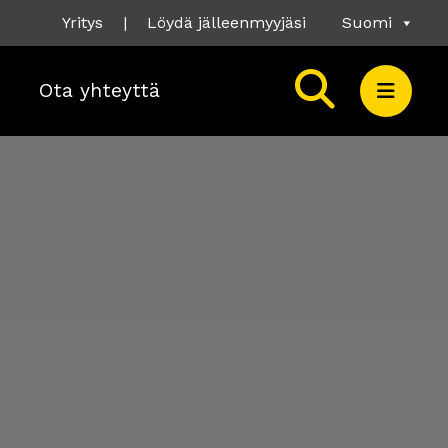
Yritys
|
Löydä jälleenmyyjäsi
Suomi
Ota yhteyttä