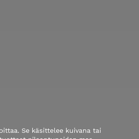
oittaa. Se käsittelee kuivana tai