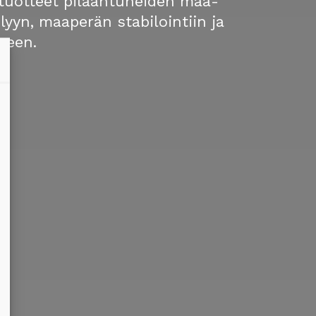
tuotteet pilaantuneiden maa-
lyyn, maaperän stabilointiin ja
seen.