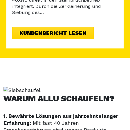
40XHD direkt in den Steinbruchbetrieb
dem 
integriert. Durch die Zerkleinerung und
Wie
Siebung des…
KUNDENBERICHT LESEN
WARUM ALLU SCHAUFELN?
1. Bewährte Lösungen aus jahrzehntelanger
Erfahrung:
Mit fast 40 Jahren
Branchenerfahrung sind unsere Produkte