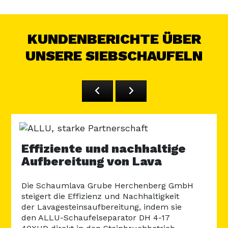
KUNDENBERICHTE ÜBER
UNSERE SIEBSCHAUFELN
Re
Effiziente und nachhaltige
Fl
t
Aufbereitung von Lava
un
Die Schaumlava Grube Herchenberg GmbH
Erfa
steigert die Effizienz und Nachhaltigkeit
Leic
der Lavagesteinsaufbereitung, indem sie
Abra
den ALLU-Schaufelseparator DH 4-17
Sch