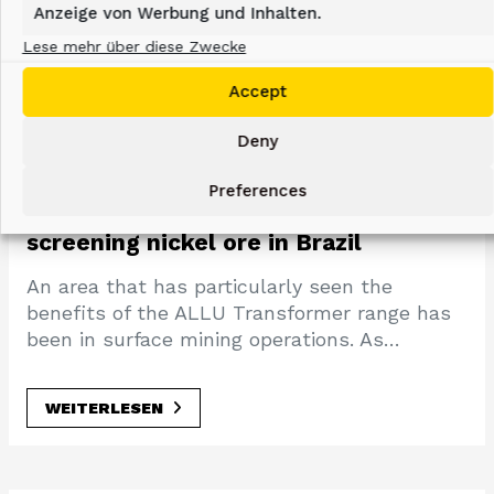
Anzeige von Werbung und Inhalten.
NEUESTE NACHRICHTEN
Lese mehr über diese Zwecke
Accept
Deny
12/06/2017
Preferences
ALLU Transformer M-Series
screening nickel ore in Brazil
An area that has particularly seen the
benefits of the ALLU Transformer range has
been in surface mining operations. As…
WEITERLESEN