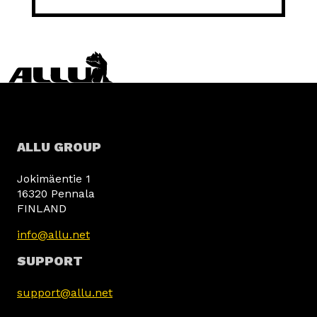
ALLU GROUP
Jokimäentie 1
16320 Pennala
FINLAND
info@allu.net
SUPPORT
support@allu.net