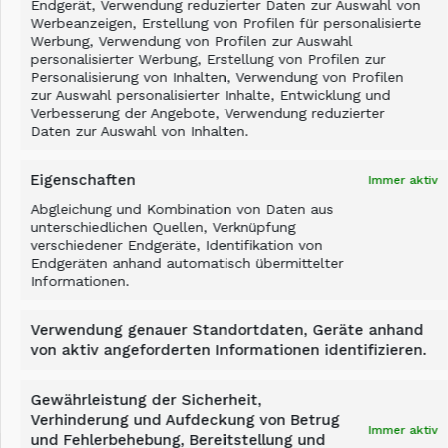
Endgerät, Verwendung reduzierter Daten zur Auswahl von
Werbeanzeigen, Erstellung von Profilen für personalisierte
Werbung, Verwendung von Profilen zur Auswahl
personalisierter Werbung, Erstellung von Profilen zur
Personalisierung von Inhalten, Verwendung von Profilen
zur Auswahl personalisierter Inhalte, Entwicklung und
Verbesserung der Angebote, Verwendung reduzierter
Daten zur Auswahl von Inhalten.
Eigenschaften
Immer aktiv
Touchscreen-Monitor in der Fahrerkabine
Abgleichung und Kombination von Daten aus
Unterstützt den Bediener
unterschiedlichen Quellen, Verknüpfung
Überwachung von Hydraulik,
verschiedener Endgeräte, Identifikation von
Teiletemperatur und Produktivität
Endgeräten anhand automatisch übermittelter
Informationen.
Mobiler Datenzugriff für den Service
möglich
Verwendung genauer Standortdaten, Geräte anhand
Betriebszeiterfassung
von aktiv angeforderten Informationen identifizieren.
Überwachung des Gerätezustands
Gewährleistung der Sicherheit,
Verhinderung und Aufdeckung von Betrug
Immer aktiv
und Fehlerbehebung, Bereitstellung und