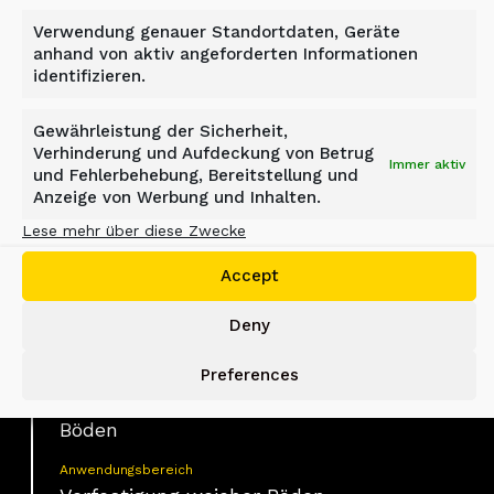
VOM WEICHEN
Verwendung genauer Standortdaten, Geräte
UNTERGRUND ZUM
anhand von aktiv angeforderten Informationen
TRAGFÄHIGEN FUNDAMENT:
identifizieren.
ALLU PMX IM XIANGJIANG
Gewährleistung der Sicherheit,
RIVERSIDE SPORTS PARK
Verhinderung und Aufdeckung von Betrug
Immer aktiv
und Fehlerbehebung, Bereitstellung und
Anzeige von Werbung und Inhalten.
Changsha, China
Lese mehr über diese Zwecke
Accept
Material
Deny
Weicher Boden
Preferences
Industrie
Bodenverbesserung, Verfestigung weicher
Böden
Anwendungsbereich