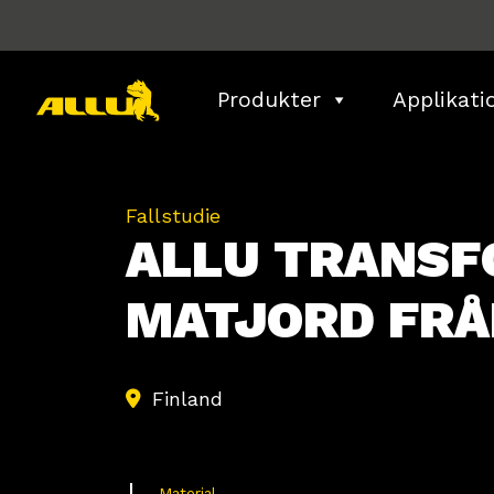
Skip
to
content
Produkter
Applikati
Fallstudie
ALLU TRANSF
MATJORD FRÅ
Finland
Material