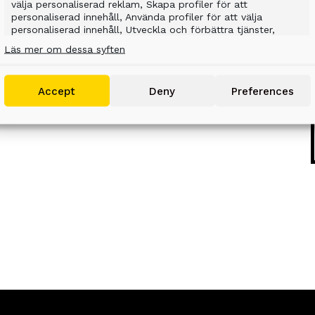
välja personaliserad reklam, Skapa profiler för att
personaliserad innehåll, Använda profiler för att välja
personaliserad innehåll, Utveckla och förbättra tjänster,
Använda begränsade data för att välja innehåll.
Läs mer om dessa syften
Features
Alltid aktiv
Accept
Deny
Preferences
Matchar och kombinerar data från andra
datakällor, Länka olika enheter, Identifierar
enheter baserat på information som överförs
automatiskt.
Använda exakta uppgifter om geografisk
positionering, Identifiera enheter baserat på
information som aktivt begärs.
Säkerställa säkerhet, förhindra och upptäcka
bedrägerier samt åtgärda fel, Leverera och
Alltid aktiv
visa reklam och innehåll.