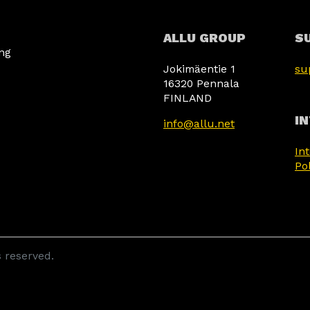
ALLU GROUP
S
ing
Jokimäentie 1
su
16320 Pennala
FINLAND
I
info@allu.net
In
Po
s reserved.