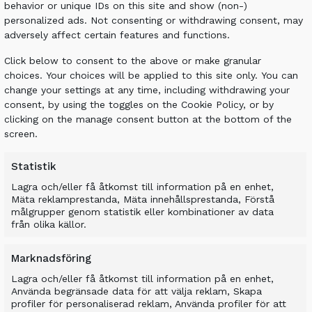
behavior or unique IDs on this site and show (non-)
personalized ads. Not consenting or withdrawing consent, may
adversely affect certain features and functions.
Click below to consent to the above or make granular
choices. Your choices will be applied to this site only. You can
an ALLU Transformer screening bucket. This
change your settings at any time, including withdrawing your
he stumps making both materials reusable. In
consent, by using the toggles on the Cookie Policy, or by
th an ALLU Transformer screener crusher
clicking on the manage consent button at the bottom of the
screen.
.
Statistik
Lagra och/eller få åtkomst till information på en enhet,
Mäta reklamprestanda, Mäta innehållsprestanda, Förstå
målgrupper genom statistik eller kombinationer av data
från olika källor.
ener crusher meant that all the materials
aw dust being sold as valuable products,
Marknadsföring
 for use as compost, thereby reducing both
Lagra och/eller få åtkomst till information på en enhet,
NSFORMING YOUR GREEN CREDENTIALS.
Använda begränsade data för att välja reklam, Skapa
profiler för personaliserad reklam, Använda profiler för att