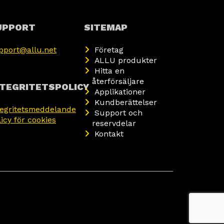
UPPORT
SITEMAP
pport@allu.net
Företag
ALLU produkter
Hitta en
återförsäljare
NTEGRITETSPOLICY
Applikationer
Kundberättelser
tegritetsmeddelande
Support och
licy för cookies
reservdelar
Kontakt