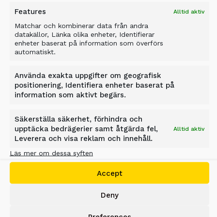
Features
Alltid aktiv
Matchar och kombinerar data från andra
datakällor, Länka olika enheter, Identifierar
enheter baserat på information som överförs
automatiskt.
Använda exakta uppgifter om geografisk
PF TRYCKMATARE
positionering, Identifiera enheter baserat på
information som aktivt begärs.
De dubbla tankarna på ALLU
Tryckmatare PF 7+7 NextGen
Säkerställa säkerhet, förhindra och
möjliggör kontinuerlig matning och
upptäcka bedrägerier samt åtgärda fel,
Alltid aktiv
exakt dosering av torra bindemedel i
Leverera och visa reklam och innehåll.
jordförbättringsprojekt.
Läs mer om dessa syften
Accept
EXPLORE
Deny
Preferences