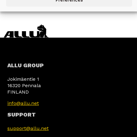
ALLU GROUP
Jokimäentie 1
16320 Pennala
FINLAND
info@allu.net
SUPPORT
support@allu.net