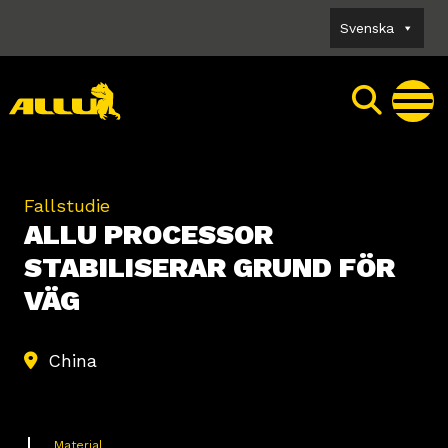
Skip
Svenska
to
content
Fallstudie
ALLU PROCESSOR
STABILISERAR GRUND FÖR
VÄG
China
Material