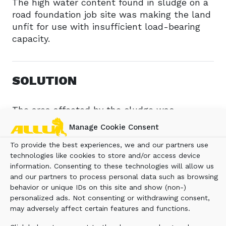
The high water content found in sludge on a
road foundation job site was making the land
unfit for use with insufficient load-bearing
capacity.
SOLUTION
The area affected by the sludge was
stabilized and treated using an ALLU
Manage Cookie Consent
Processor 300HD power mixer. This increased
To provide the best experiences, we and our partners use
the road foundation bearing capacity up to 30
technologies like cookies to store and/or access device
tons.
information. Consenting to these technologies will allow us
and our partners to process personal data such as browsing
behavior or unique IDs on this site and show (non-)
BENEFIT
personalized ads. Not consenting or withdrawing consent,
may adversely affect certain features and functions.