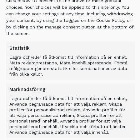
Click below to consent to the above or make granular
The stabilizing process proved to be an
choices. Your choices will be applied to this site only. You
environmentally friendly and cost-efficient
can change your settings at any time, including withdrawing
way to increase the bearing capacity of the
your consent, by using the toggles on the Cookie Policy, or
foundations enabling what was considered to
by clicking on the manage consent button at the bottom of
be unstable ground to be used as a road.
the screen.
Statistik
Related Products
Lagra och/eller få åtkomst till information på en enhet,
Mäta reklamprestanda, Mäta innehållsprestanda, Förstå
målgrupper genom statistik eller kombinationer av data
från olika källor.
Marknadsföring
Lagra och/eller få åtkomst till information på en enhet,
Använda begränsade data för att välja reklam, Skapa
profiler för personaliserad reklam, Använda profiler för
att välja personaliserad reklam, Skapa profiler för att
personaliserad innehåll, Använda profiler för att välja
personaliserad innehåll, Utveckla och förbättra tjänster,
Använda begränsade data för att välja innehåll.