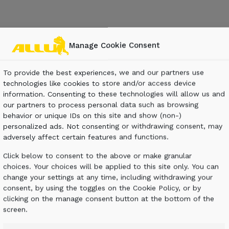
Manage Cookie Consent
Grâce au godet 
EMENT
société Schau
To provide the best experiences, we and our partners use
a pu améliorer l
 DE LA
technologies like cookies to store and/or access device
traitement des 
information. Consenting to these technologies will allow us and
our partners to process personal data such as browsing
LAVE
behavior or unique IDs on this site and show (non-)
NOUS CON
personalized ads. Not consenting or withdrawing consent, may
adversely affect certain features and functions.
Click below to consent to the above or make granular
choices. Your choices will be applied to this site only. You can
change your settings at any time, including withdrawing your
consent, by using the toggles on the Cookie Policy, or by
clicking on the manage consent button at the bottom of the
screen.