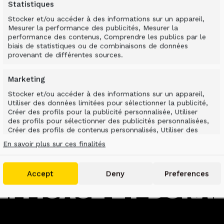
Statistiques
Stocker et/ou accéder à des informations sur un appareil,
Mesurer la performance des publicités, Mesurer la
performance des contenus, Comprendre les publics par le
biais de statistiques ou de combinaisons de données
provenant de différentes sources.
Marketing
Stocker et/ou accéder à des informations sur un appareil,
Utiliser des données limitées pour sélectionner la publicité,
Créer des profils pour la publicité personnalisée, Utiliser
des profils pour sélectionner des publicités personnalisées,
Créer des profils de contenus personnalisés, Utiliser des
profils pour sélectionner des contenus personnalisés,
En savoir plus sur ces finalités
Développer et améliorer les services, Utiliser des données
limitées pour sélectionner le contenu.
Accept
Deny
Preferences
Features
FFICACE ET DURAB
Toujours activé
Mettre en correspondance et combiner des
données à partir d’autres sources de
données, Relier différents appareils, Identifier
les appareils en fonction des informations