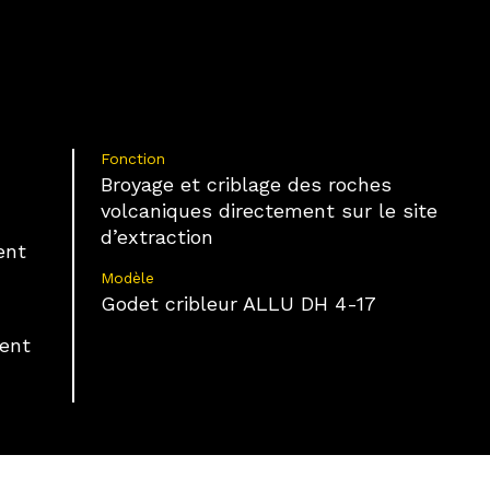
transmises automatiquement.
Utiliser des données de géolocalisation précises,
Identifier les appareils à partir des informations
demandées explicitement.
Fonction
Assurer la sécurité, prévenir et détecter
Broyage et criblage des roches
la fraude et réparer les erreurs, Fournir et
Toujours activé
volcaniques directement sur le site
présenter des publicités et du contenu.
d’extraction
ent
Modèle
Godet cribleur ALLU DH 4-17
ment