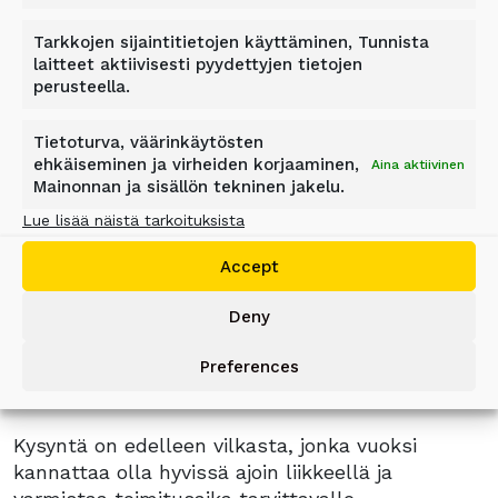
Tarkkojen sijaintitietojen käyttäminen, Tunnista
laitteet aktiivisesti pyydettyjen tietojen
perusteella.
Tietoturva, väärinkäytösten
ehkäiseminen ja virheiden korjaaminen,
Aina aktiivinen
Mainonnan ja sisällön tekninen jakelu.
Lue lisää näistä tarkoituksista
5.
Poikkeustilasta huolimatta palvelemme
Accept
asiakasta normaalisti, esimerkiksi tarjoamalla
Deny
teknistä tukea tarvittaessa. Myös koneiden
toimitukset rullaavat normaaliin tapaan.
Preferences
Työmaille vienti on ollut suosittua, mutta myös
nouto itse Pennalasta onnistuu.
Kysyntä on edelleen vilkasta, jonka vuoksi
kannattaa olla hyvissä ajoin liikkeellä ja