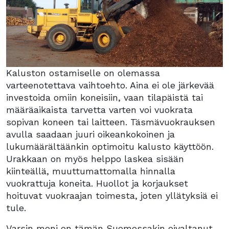
Kaluston ostamiselle on olemassa
varteenotettava vaihtoehto. Aina ei ole järkevää
investoida omiin koneisiin, vaan tilapäistä tai
määräaikaista tarvetta varten voi vuokrata
sopivan koneen tai laitteen. Täsmävuokrauksen
avulla saadaan juuri oikeankokoinen ja
lukumäärältäänkin optimoitu kalusto käyttöön.
Urakkaan on myös helppo laskea sisään
kiinteällä, muuttumattomalla hinnalla
vuokrattuja koneita. Huollot ja korjaukset
hoituvat vuokraajan toimesta, joten yllätyksiä ei
tule.
Varsin moni on tämän Suomessakin oivaltanut.