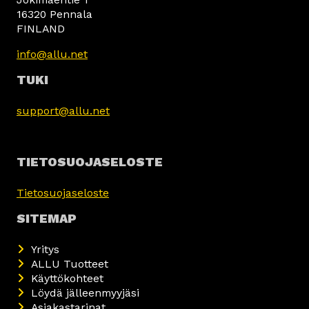
16320 Pennala
FINLAND
info@allu.net
TUKI
support@allu.net
TIETOSUOJASELOSTE
Tietosuojaseloste
SITEMAP
Yritys
ALLU Tuotteet
Käyttökohteet
Löydä jälleenmyyjäsi
Asiakastarinat