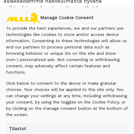
asiakkaidemme näkökulmasta hyvänä
vaihtoehtona, kun tarvetta on ollut koneen
lyhytkestoisempaan käyttöön. Lisäksi vuokraus
Manage Cookie Consent
tarjoaa joustavan ja turvallisen mahdollisuuden
To provide the best experiences, we and our partners use
tutustua laitteeseen. Allulla vuokraustoiminta
technologies like cookies to store and/or access device
on osa asiakaspalvelua ja mahdollistaa sen, että
information. Consenting to these technologies will allow us
voimme olla yhä useammalle asiakkaalle avuksi.
and our partners to process personal data such as
browsing behavior or unique IDs on this site and show
(non-) personalized ads. Not consenting or withdrawing
3.
Suosituimmat Allut kaivukoneisiin ovat 20–30
consent, may adversely affect certain features and
tonnin kokoluokkiin. Allu Transformer -
functions.
seulakauhojen käyttökohteet ovat laidasta
Click below to consent to the above or make granular
laitaan, aina pienistä maisemointitöistä suuriin
choices. Your choices will be applied to this site only. You
kaivosprosesseihin. Tästä syystä myös
can change your settings at any time, including withdrawing
peruskoneet, joihin näitä hydraulisia lisälaitteita
your consent, by using the toggles on the Cookie Policy, or
tiedustellaan, voivat olla kokoluokaltaan mitä
by clicking on the manage consent button at the bottom of
tahansa. Kattavan malliston myötä meiltä löytyy
the screen.
joka tarpeeseen sopiva seulakauha.
Tilastot
4.
Meillä vuokraustoimintaa hoitaa neljän