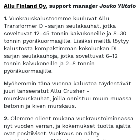
Allu Finland Oy
, support manager
Jouko Ylitalo
1.
Vuokrauskalustoomme kuuluvat Allu
Transformer D -sarjan seulakauhat, jotka
soveltuvat 12–45 tonnin kaivukoneille ja 8–30
tonnin pyöräkuormaajille. Lisäksi meiltä löytyy
kalustosta kompaktimman kokoluokan DL-
sarjan seulakauhoja, jotka soveltuvat 6–12
tonnin kaivukoneille ja 2–8 tonnin
pyöräkuormaajille.
Myöhemmin tänä vuonna kalustoa täydentävät
juuri lanseeratut Allu Crusher -
murskauskauhat, joilla onnistuu muun muassa
betonin ja kiven murskaus.
2.
Olemme olleet mukana vuokraustoiminnassa
nyt vuoden verran, ja kokemukset tuolta ajalta
ovat positiiviset. Vuokraus on nähty