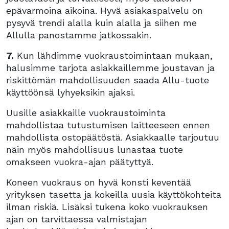
epävarmoina aikoina. Hyvä asiakaspalvelu on
pysyvä trendi alalla kuin alalla ja siihen me
Allulla panostamme jatkossakin.
7.
Kun lähdimme vuokraustoimintaan mukaan,
halusimme tarjota asiakkaillemme joustavan ja
riskittömän mahdollisuuden saada Allu-tuote
käyttöönsä lyhyeksikin ajaksi.
Uusille asiakkaille vuokraustoiminta
mahdollistaa tutustumisen laitteeseen ennen
mahdollista ostopäätöstä. Asiakkaalle tarjoutuu
näin myös mahdollisuus lunastaa tuote
omakseen vuokra-ajan päätyttyä.
Koneen vuokraus on hyvä konsti keventää
yrityksen tasetta ja kokeilla uusia käyttökohteita
ilman riskiä. Lisäksi tukena koko vuokrauksen
ajan on tarvittaessa valmistajan