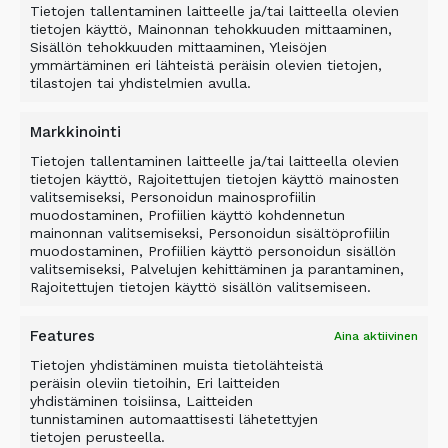
Tietojen tallentaminen laitteelle ja/tai laitteella olevien
henkilön tiimi. Vuosikymmenet Allulla
tietojen käyttö, Mainonnan tehokkuuden mittaaminen,
työskennellyt aluemyyntipäällikkö
Ilpo
Sisällön tehokkuuden mittaaminen, Yleisöjen
Ellonen
toimii tuote- ja sovellustukena, sekä
ymmärtäminen eri lähteistä peräisin olevien tietojen,
tilastojen tai yhdistelmien avulla.
hoitaa myynnin mahdollisessa vuokrakauhan
lunastuksessa. Huoltomekaanikko Ville Vainio
Markkinointi
pitää vuokrakaluston kunnossa ja varmistaa,
että kauha lähtee asiakkaalle sovitulla
Tietojen tallentaminen laitteelle ja/tai laitteella olevien
tietojen käyttö, Rajoitettujen tietojen käyttö mainosten
terityksellä ja kiinnityksellä. Support-
valitsemiseksi, Personoidun mainosprofiilin
koordinaattori
Santtu Mönttinen
ylläpitää
muodostaminen, Profiilien käyttö kohdennetun
vuokrakalustorekisteriä ja järjestää kauhojen
mainonnan valitsemiseksi, Personoidun sisältöprofiilin
muodostaminen, Profiilien käyttö personoidun sisällön
kuljetukset sekä laskutuksen yhdessä
valitsemiseksi, Palvelujen kehittäminen ja parantaminen,
logistiikkatiimin kanssa. Jouko Ylitalo vastaa
Rajoitettujen tietojen käyttö sisällön valitsemiseen.
vuokrakonetoiminnastamme ja sen
kehittämisestä. Kaikki vuokrakauhamme
Features
Aina aktiivinen
sijaitsevat tehtaallamme Orimattilan
Tietojen yhdistäminen muista tietolähteistä
Pennalassa.
peräisin oleviin tietoihin, Eri laitteiden
yhdistäminen toisiinsa, Laitteiden
tunnistaminen automaattisesti lähetettyjen
tietojen perusteella.