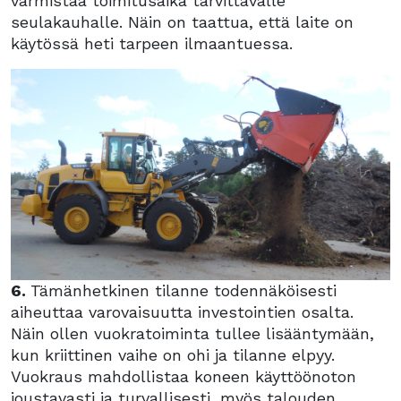
varmistaa toimitusaika tarvittavalle
seulakauhalle. Näin on taattua, että laite on
käytössä heti tarpeen ilmaantuessa.
6.
Tämänhetkinen tilanne todennäköisesti
aiheuttaa varovaisuutta investointien osalta.
Näin ollen vuokratoiminta tullee lisääntymään,
kun kriittinen vaihe on ohi ja tilanne elpyy.
Vuokraus mahdollistaa koneen käyttöönoton
joustavasti ja turvallisesti, myös talouden