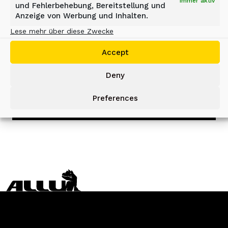
Immer aktiv
DL-SERIE
und Fehlerbehebung, Bereitstellung und
Anzeige von Werbung und Inhalten.
Lese mehr über diese Zwecke
Die leichten Schaufelseparatoren der
DL-Serie sind einfache, aber robuste
Accept
und zuverlässige Siebanbaugeräte.
Deny
EXPLORE
Preferences