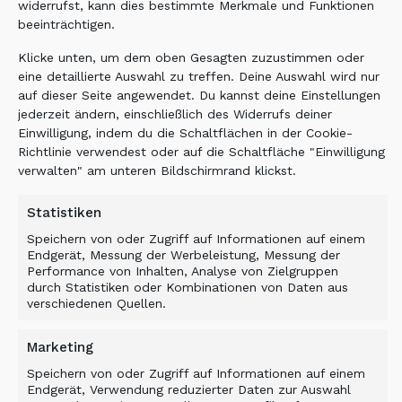
widerrufst, kann dies bestimmte Merkmale und Funktionen
intact. The ALLU Transformer screening
beeinträchtigen.
bucket was then used to screen the material
and to separate the soil from the
Klicke unten, um dem oben Gesagten zuzustimmen oder
eine detaillierte Auswahl zu treffen. Deine Auswahl wird nur
contaminants which was then reinserted into
auf dieser Seite angewendet. Du kannst deine Einstellungen
the ground and plant residue removed.
jederzeit ändern, einschließlich des Widerrufs deiner
Einwilligung, indem du die Schaltflächen in der Cookie-
Richtlinie verwendest oder auf die Schaltfläche "Einwilligung
verwalten" am unteren Bildschirmrand klickst.
BENEFIT
Statistiken
The ALLU Transformer screening bucket was
Speichern von oder Zugriff auf Informationen auf einem
an effective solution for removing the non-
Endgerät, Messung der Werbeleistung, Messung der
native species, proving in a limited space to
Performance von Inhalten, Analyse von Zielgruppen
durch Statistiken oder Kombinationen von Daten aus
be a highly mobile space-saving solution.
verschiedenen Quellen.
TRANSFORMING YOUR GREEN
CREDENTIALS.
Marketing
Speichern von oder Zugriff auf Informationen auf einem
Endgerät, Verwendung reduzierter Daten zur Auswahl