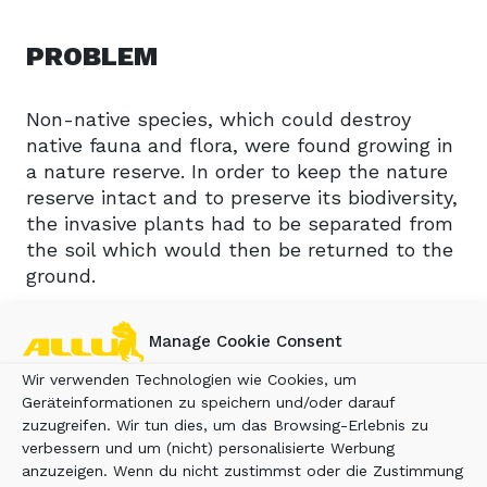
PROBLEM
Non-native species, which could destroy
native fauna and flora, were found growing in
a nature reserve. In order to keep the nature
reserve intact and to preserve its biodiversity,
the invasive plants had to be separated from
the soil which would then be returned to the
ground.
Manage Cookie Consent
SOLUTION
Wir verwenden Technologien wie Cookies, um
Geräteinformationen zu speichern und/oder darauf
zuzugreifen. Wir tun dies, um das Browsing-Erlebnis zu
The surface layer of the earth was removed
verbessern und um (nicht) personalisierte Werbung
using a backhoe bucket, which removed the
anzuzeigen. Wenn du nicht zustimmst oder die Zustimmung
non-native species with their roots