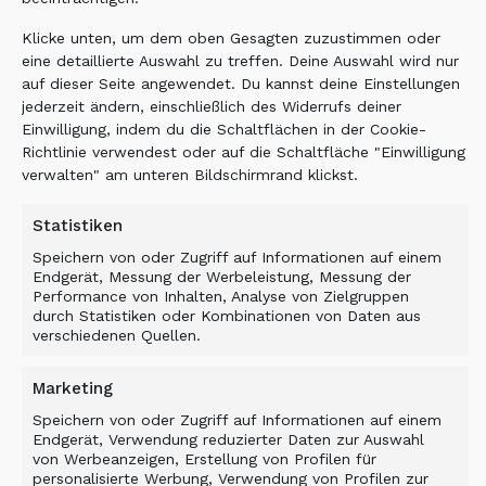
Klicke unten, um dem oben Gesagten zuzustimmen oder
BENEFIT
eine detaillierte Auswahl zu treffen. Deine Auswahl wird nur
auf dieser Seite angewendet. Du kannst deine Einstellungen
jederzeit ändern, einschließlich des Widerrufs deiner
An ALLU Transformer screener crusher is a
Einwilligung, indem du die Schaltflächen in der Cookie-
cost-efficient and mobile solution ideal for
Richtlinie verwendest oder auf die Schaltfläche "Einwilligung
use in a limited space as found at the
verwalten" am unteren Bildschirmrand klickst.
sawmill site. The end product produced is of
a high quality and homogenous making an
Statistiken
ideal product for resale. TRANSFORMING
Speichern von oder Zugriff auf Informationen auf einem
YOUR MACHINES.
Endgerät, Messung der Werbeleistung, Messung der
Performance von Inhalten, Analyse von Zielgruppen
durch Statistiken oder Kombinationen von Daten aus
verschiedenen Quellen.
Related Products
Marketing
Speichern von oder Zugriff auf Informationen auf einem
Endgerät, Verwendung reduzierter Daten zur Auswahl
von Werbeanzeigen, Erstellung von Profilen für
personalisierte Werbung, Verwendung von Profilen zur