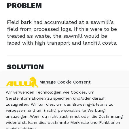
PROBLEM
Field bark had accumulated at a sawmill’s
field from processed logs. If this were to be
treated as waste, the sawmill would be
faced with high transport and landfill costs.
SOLUTION
Manage Cookie Consent
Field bark can be further utilized and resold.
In order to generate an income from it, the
Wir verwenden Technologien wie Cookies, um
field bark must be shredded into fine and
Geräteinformationen zu speichern und/oder darauf
homogenous pieces. This can be achieved
zuzugreifen. Wir tun dies, um das Browsing-Erlebnis zu
with an ALLU Transformer screener crusher
verbessern und um (nicht) personalisierte Werbung
anzuzeigen. Wenn du nicht zustimmst oder die Zustimmung
bucket.
widerrufst, kann dies bestimmte Merkmale und Funktionen
beeinträchtigen.