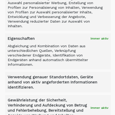
Auswahl personalisierter Werbung, Erstellung von
Profilen zur Personalisierung von Inhalten, Verwendung
von Profilen zur Auswahl personalisierter Inhalte,
Entwicklung und Verbesserung der Angebote,
Verwendung reduzierter Daten zur Auswahl von
Inhalten.
Eigenschaften
Immer aktiv
Abgleichung und Kombination von Daten aus
unterschiedlichen Quellen, Verknüpfung
verschiedener Endgeräte, Identifikation von
Endgeräten anhand automatisch übermittelter
Informationen.
Verwendung genauer Standortdaten, Geräte
SCHAUFELSEPARATOR –
anhand von aktiv angeforderten Informationen
D-SERIE
identifizieren.
Die vielseitigen Schaufelseparatoren
Gewährleistung der Sicherheit,
der Baureihen DN, DS und DH eignen
Verhinderung und Aufdeckung von Betrug
Immer aktiv
sich für eine Vielzahl von
und Fehlerbehebung, Bereitstellung und