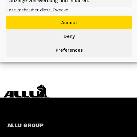
Anzeige von Werbung und Inhalten.
Anwendungen und gewährleisten
eine hochwertige
Lese mehr über diese Zwecke
Materialaufbereitung vor Ort.
Accept
Deny
EXPLORE
Preferences
ALLU GROUP