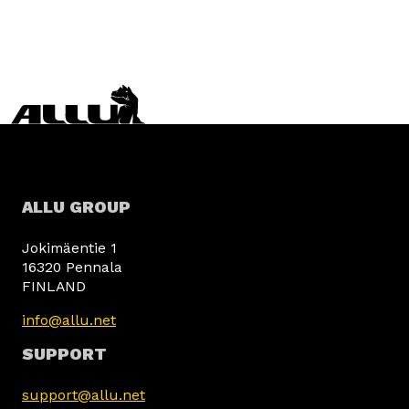
ALLU GROUP
Jokimäentie 1
16320 Pennala
FINLAND
info@allu.net
SUPPORT
support@allu.net