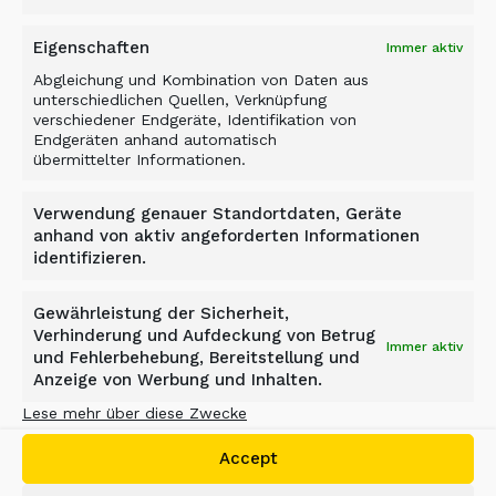
feuchtem Material ein hoher Durchsatz möglich.
Diese innovative Technik wird von ALLU als
Eigenschaften
Immer aktiv
ALLU Non-Clogging-Structure bezeichnet.
Abgleichung und Kombination von Daten aus
unterschiedlichen Quellen, Verknüpfung
4 ALLU Transformer M Serie auf der bauma
verschiedener Endgeräte, Identifikation von
Endgeräten anhand automatisch
Quelle: ALLUWeitere Schlegelvarianten
übermittelter Informationen.
Mit den Doubling- und Tripling- Optionen
verfügt ALLU über die breiteste Palette an
Verwendung genauer Standortdaten, Geräte
Schlegelvarianten auf dem Markt. Das
anhand von aktiv angeforderten Informationen
Einzelschlegel-Setup (Single) ordnet zwei oder
identifizieren.
drei Klingen in einer einzigen Position mit jeweils
einem Siebkamm zwischen den Schlegeln an.
Gewährleistung der Sicherheit,
Die verfügbaren Schlegelvarianten in dieser
Verhinderung und Aufdeckung von Betrug
Immer aktiv
und Fehlerbehebung, Bereitstellung und
Baugruppe sind mit Klingenstärken von 8, 16, 25
Anzeige von Werbung und Inhalten.
und 35 mm verfügbar. Beim Doppelschlegel-
Setup (Doubling), befinden sich zwei Schlegel in
Lese mehr über diese Zwecke
derselben Position, wobei sich zwei Siebkämme
Accept
zwischen den Doppelschlegeln befinden. Die
verfügbaren Schlegelvarianten in dieser