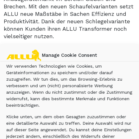
Brechen. Mit den neuen Schaufelvarianten setzt
ALLU neue Maßstäbe in Sachen Effizienz und
Produktivität. Dank der neuen Schlegelvariante
können Kunden ihren ALLU Transformer noch
vielseitiger nutzen.
Das Kernstück der
Manage Cookie Consent
®
ALLU TS
Trommelkonstruktion ist die
Konfiguration der Schlegel, die sich zwischen
Wir verwenden Technologien wie Cookies, um
Geräteinformationen zu speichern und/oder darauf
den Siebkämmen drehen. Die Größe des
zuzugreifen. Wir tun dies, um das Browsing-Erlebnis zu
Endproduktes wird durch den Abstand der
verbessern und um (nicht) personalisierte Werbung
Kämme definiert. Durch das Umpositionieren der
anzuzeigen. Wenn du nicht zustimmst oder die Zustimmung
Kämme können unterschiedliche Sieblinien
widerrufst, kann dies bestimmte Merkmale und Funktionen
erzielt werden. Da der größte Teil des
beeinträchtigen.
Materialgewichts auf den Siebkämmen liegt,
Klicke unten, um dem oben Gesagten zuzustimmen oder
werden Trommeln und Lager deutlich weniger
eine detaillierte Auswahl zu treffen. Deine Auswahl wird nur
belastet. Die Anordnung von Trommeln,
auf dieser Seite angewendet. Du kannst deine Einstellungen
Siebkämmen und Schlegeln bewirkt, dass der
jederzeit ändern, einschließlich des Widerrufs deiner