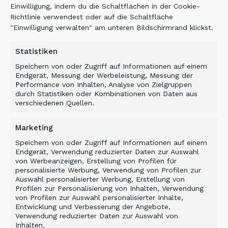
Transformer sowohl bei trockenem als auch bei
Einwilligung, indem du die Schaltflächen in der Cookie-
feuchtem Material einwandfrei funktioniert, ohne
Richtlinie verwendest oder auf die Schaltfläche
zu verstopfen.
"Einwilligung verwalten" am unteren Bildschirmrand klickst.
Die ALLU TS
Statistiken
®
Trommeln sind mit zwei verschiedenen
Speichern von oder Zugriff auf Informationen auf einem
Schlegeltypen erhältlich: Standardschlegel für
Endgerät, Messung der Werbeleistung, Messung der
Performance von Inhalten, Analyse von Zielgruppen
Siebanwendungen und Axtschlegel, wenn ein
durch Statistiken oder Kombinationen von Daten aus
Brech- oder Zerkleinerungseffekt erforderlich
verschiedenen Quellen.
ist. Zu den verfügbaren Schlegelgrößen gehören:
16-32 mm, 25-50 mm und 35 mm. Die aktuelle
Marketing
®
Neuerung innerhalb der ALLU TS
Baureihe
Speichern von oder Zugriff auf Informationen auf einem
ermöglicht noch mehr unterschiedliche
Endgerät, Verwendung reduzierter Daten zur Auswahl
Korngrößen mit nur einem Separator. Die
von Werbeanzeigen, Erstellung von Profilen für
personalisierte Werbung, Verwendung von Profilen zur
Korngröße wird dabei mit einem Rasterkamm
Auswahl personalisierter Werbung, Erstellung von
durch den Abstand der Siebkämme bestimmt,
Profilen zur Personalisierung von Inhalten, Verwendung
wobei der Wechsel von einer Sieblinie auf die
von Profilen zur Auswahl personalisierter Inhalte,
Entwicklung und Verbesserung der Angebote,
andere schnell und einfach erledigt ist. Dank
Verwendung reduzierter Daten zur Auswahl von
®
des ALLU TS
Self-Cleaning-Design ist auch bei
Inhalten.