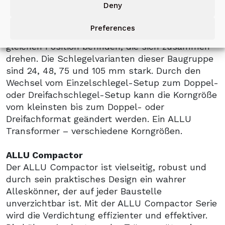
Deny
Baugruppe sind 16, 32, 50 und 70 mm stark. Die
dreifache Schlegelanordnung (Tripling)
Preferences
bedeuted, dass sich drei Schlegel in der
gleichen Position befinden, die sich zusammen
drehen. Die Schlegelvarianten dieser Baugruppe
sind 24, 48, 75 und 105 mm stark. Durch den
Wechsel vom Einzelschlegel-Setup zum Doppel-
oder Dreifachschlegel-Setup kann die Korngröße
vom kleinsten bis zum Doppel- oder
Dreifachformat geändert werden. Ein ALLU
Transformer – verschiedene Korngrößen.
ALLU Compactor
Der ALLU Compactor ist vielseitig, robust und
durch sein praktisches Design ein wahrer
Alleskönner, der auf jeder Baustelle
unverzichtbar ist. Mit der ALLU Compactor Serie
wird die Verdichtung effizienter und effektiver.