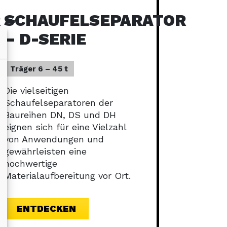
 –
SCHAUFELSEPARATOR
– D-SERIE
Träger 6 – 45 t
Die vielseitigen
Schaufelseparatoren der
Baureihen DN, DS und DH
eignen sich für eine Vielzahl
von Anwendungen und
gewährleisten eine
hochwertige
Materialaufbereitung vor Ort.
ENTDECKEN