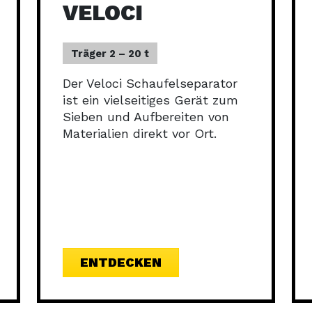
VELOCI
Endgeräten anhand automatisch übermittelter
Informationen.
Träger 2 – 20 t
Verwendung genauer Standortdaten, Geräte anhand
von aktiv angeforderten Informationen identifizieren.
Der Veloci Schaufelseparator
ist ein vielseitiges Gerät zum
Gewährleistung der Sicherheit, Verhinderung
Sieben und Aufbereiten von
und Aufdeckung von Betrug und
Immer aktiv
Materialien direkt vor Ort.
Fehlerbehebung, Bereitstellung und Anzeige
von Werbung und Inhalten.
ENTDECKEN