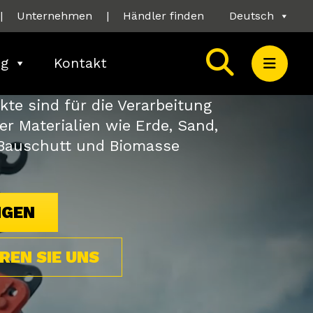
|
Unternehmen
|
Händler finden
Deutsch
ng
Kontakt
te sind für die Verarbeitung
er Materialien wie Erde, Sand,
 Bauschutt und Biomasse
GEN
REN SIE UNS