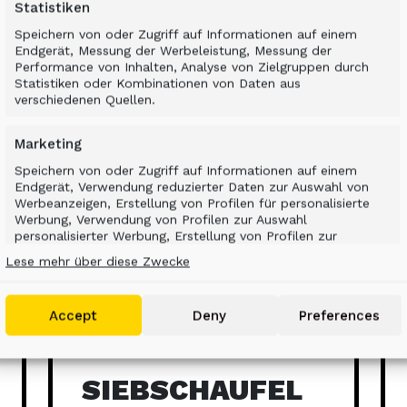
Statistiken
Speichern von oder Zugriff auf Informationen auf einem
Endgerät, Messung der Werbeleistung, Messung der
Performance von Inhalten, Analyse von Zielgruppen durch
Statistiken oder Kombinationen von Daten aus
verschiedenen Quellen.
Marketing
Speichern von oder Zugriff auf Informationen auf einem
Endgerät, Verwendung reduzierter Daten zur Auswahl von
Werbeanzeigen, Erstellung von Profilen für personalisierte
Werbung, Verwendung von Profilen zur Auswahl
personalisierter Werbung, Erstellung von Profilen zur
Personalisierung von Inhalten, Verwendung von Profilen zur
Lese mehr über diese Zwecke
Auswahl personalisierter Inhalte, Entwicklung und
Verbesserung der Angebote, Verwendung reduzierter Daten
zur Auswahl von Inhalten.
Accept
Deny
Preferences
Eigenschaften
Immer aktiv
Abgleichung und Kombination von Daten aus
SIEBSCHAUFEL
unterschiedlichen Quellen, Verknüpfung
verschiedener Endgeräte, Identifikation von