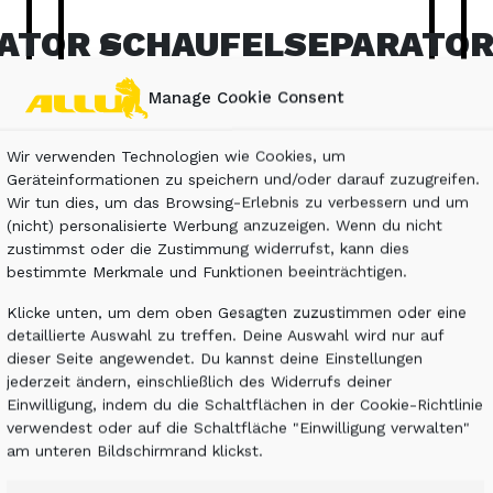
ATOR –
SCHAUFELSEPARATOR
DL-SERIE
Manage Cookie Consent
Träger 2 – 12 t
Wir verwenden Technologien wie Cookies, um
Geräteinformationen zu speichern und/oder darauf zuzugreifen.
Die leichten
Wir tun dies, um das Browsing-Erlebnis zu verbessern und um
Schaufelseparatoren der DL-
(nicht) personalisierte Werbung anzuzeigen. Wenn du nicht
Serie sind einfache, aber
zustimmst oder die Zustimmung widerrufst, kann dies
bestimmte Merkmale und Funktionen beeinträchtigen.
robuste und zuverlässige
Siebanbaugeräte.
Klicke unten, um dem oben Gesagten zuzustimmen oder eine
detaillierte Auswahl zu treffen. Deine Auswahl wird nur auf
dieser Seite angewendet. Du kannst deine Einstellungen
jederzeit ändern, einschließlich des Widerrufs deiner
Einwilligung, indem du die Schaltflächen in der Cookie-Richtlinie
verwendest oder auf die Schaltfläche "Einwilligung verwalten"
ENTDECKEN
am unteren Bildschirmrand klickst.