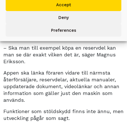
– Utvecklingen pågår, just nu kan skopan till
Accept
exempel berätta vad den gjort.
Deny
Appen ska underlätta till exempel service, all
information om skopan ska finnas tillgänglig via
Preferences
appen,
– Ska man till exempel köpa en reservdel kan
man se där exakt vilken det är, säger Magnus
Eriksson.
Appen ska länka föraren vidare till närmsta
återförsäljare, reservdelar, aktuella manualer,
uppdaterade dokument, videolänkar och annan
information som gäller just den maskin som
används.
Funktioner som stöldskydd finns inte ännu, men
utveckling pågår som sagt.