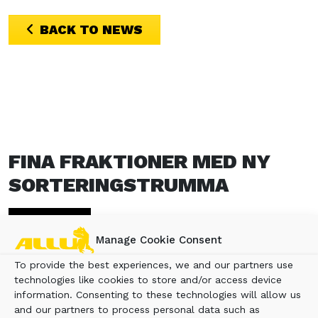
BACK TO NEWS
FINA FRAKTIONER MED NY
SORTERINGSTRUMMA
1 mars 2021
Manage Cookie Consent
Allus nya skopa ska leverera ännu finare
To provide the best experiences, we and our partners use
material, företaget presenterar också skopor
technologies like cookies to store and/or access device
som kan prata med föraren.
3Bilder
– Vanliga
information. Consenting to these technologies will allow us
and our partners to process personal data such as
skopor levererar fraktioner på 0-16 eller 0-20,