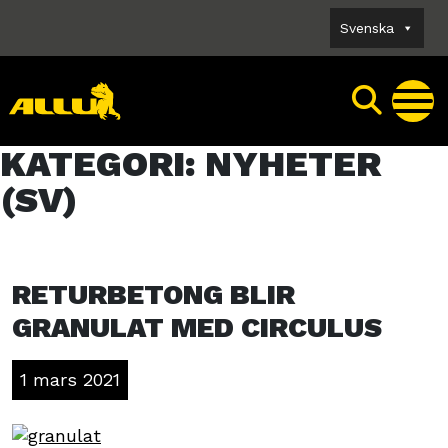
Skip
Svenska
to
content
KATEGORI:
NYHETER
(SV)
RETURBETONG BLIR
GRANULAT MED CIRCULUS
1 mars 2021