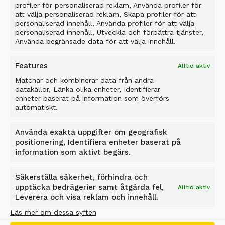
– Vanliga skopor levererar fraktioner på 0-16
profiler för personaliserad reklam, Använda profiler för
att välja personaliserad reklam, Skapa profiler för att
eller 0-20, det kan vara lite för grovt ibland, den
personaliserad innehåll, Använda profiler för att välja
här skopan ger ett extremt fint resultat.
personaliserad innehåll, Utveckla och förbättra tjänster,
Använda begränsade data för att välja innehåll.
TS08 finns i dagsläget för grävmaskiner på 12-
20 ton.
Features
Alltid aktiv
– Den kommer snart även för minigrävare, säger
Matchar och kombinerar data från andra
datakällor, Länka olika enheter, Identifierar
Magnus Eriksson.
enheter baserat på information som överförs
automatiskt.
Allu visade också
att företagets skopor numer
kan prata i telefon med sin ägare.
Använda exakta uppgifter om geografisk
positionering, Identifiera enheter baserat på
– Det är bara att ladda ner appen och fylla i
information som aktivt begärs.
serienumret så kan skopan förklarar om
tiltvinkeln är rätt, med mera, med mera, säger
Säkerställa säkerhet, förhindra och
Magnus Eriksson.
upptäcka bedrägerier samt åtgärda fel,
Alltid aktiv
Leverera och visa reklam och innehåll.
Det som krävs förutom appen är en speciell
sensor på redskapet.
Läs mer om dessa syften