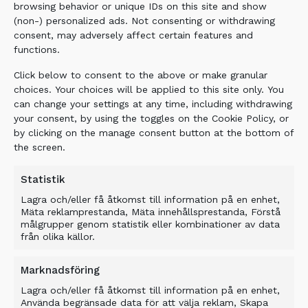
browsing behavior or unique IDs on this site and show
det kan vara lite för grovt ibland, den här
(non-) personalized ads. Not consenting or withdrawing
skopan ger ett extremt fint resultat, säger
consent, may adversely affect certain features and
Magnus Eriksson.
functions.
Av
Ulrika Andersson
den 11
Foto: Ulrika Andersson
Click below to consent to the above or make granular
juni 2019 08:54
choices. Your choices will be applied to this site only. You
– Den ska göra det möjligt att få ett ännu finare
can change your settings at any time, including withdrawing
your consent, by using the toggles on the Cookie Policy, or
material, förklarar Magnus Eriksson, ansvarig för
by clicking on the manage consent button at the bottom of
den svenska verksamheten.
the screen.
TS8 är ställbar och ska kunna leverera
Statistik
fraktioner på 8, 16 och 24 millimeter.
Lagra och/eller få åtkomst till information på en enhet,
– Det är första gången vi visar den i Sverige,
Mäta reklamprestanda, Mäta innehållsprestanda, Förstå
säger Magnus Eriksson.
målgrupper genom statistik eller kombinationer av data
från olika källor.
Skopan ska komma väl till pass för den som
jagar riktigt fina slutfraktioner, till exempel
Marknadsföring
fibersand, förklarar Allu.
Lagra och/eller få åtkomst till information på en enhet,
Använda begränsade data för att välja reklam, Skapa