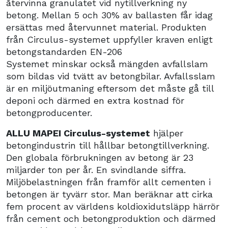
återvinna granulatet vid nytillverkning ny
betong. Mellan 5 och 30% av ballasten får idag
ersättas med återvunnet material. Produkten
från Circulus-systemet uppfyller kraven enligt
betongstandarden EN-206
Systemet minskar också mängden avfallslam
som bildas vid tvätt av betongbilar. Avfallsslam
är en miljöutmaning eftersom det måste gå till
deponi och därmed en extra kostnad för
betongproducenter.
ALLU MAPEI Circulus-systemet
hjälper
betongindustrin till hållbar betongtillverkning.
Den globala förbrukningen av betong är 23
miljarder ton per år. En svindlande siffra.
Miljöbelastningen från framför allt cementen i
betongen är tyvärr stor. Man beräknar att cirka
fem procent av världens koldioxidutsläpp härrör
från cement och betongproduktion och därmed