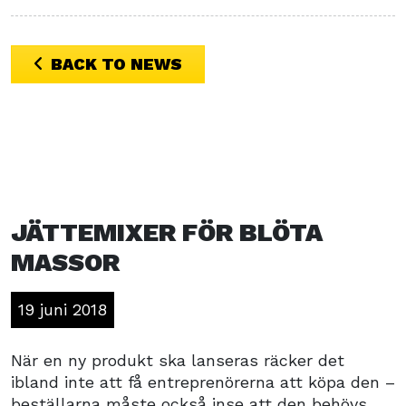
BACK TO NEWS
JÄTTEMIXER FÖR BLÖTA
MASSOR
19 juni 2018
När en ny produkt ska lanseras räcker det
ibland inte att få entreprenörerna att köpa den –
beställarna måste också inse att den behövs,