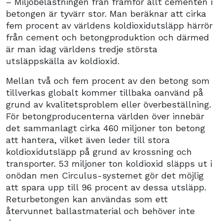
– Miljöbelastningen från framför allt cementen i
betongen är tyvärr stor. Man beräknar att cirka
fem procent av världens koldioxidutsläpp härrör
från cement och betongproduktion och därmed
är man idag världens tredje största
utsläppskälla av koldioxid.
Mellan två och fem procent av den betong som
tillverkas globalt kommer tillbaka oanvänd på
grund av kvalitetsproblem eller överbeställning.
För betongproducenterna världen över innebär
det sammanlagt cirka 460 miljoner ton betong
att hantera, vilket även leder till stora
koldioxidutsläpp på grund av krossning och
transporter. 53 miljoner ton koldioxid släpps ut i
onödan men Circulus-systemet gör det möjlig
att spara upp till 96 procent av dessa utsläpp.
Returbetongen kan användas som ett
återvunnet ballastmaterial och behöver inte