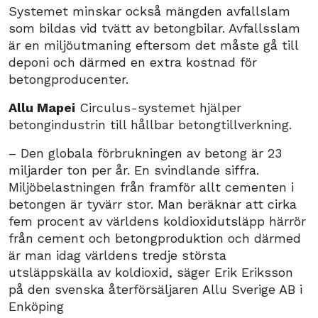
Systemet minskar också mängden avfallslam
som bildas vid tvätt av betongbilar. Avfallsslam
är en miljöutmaning eftersom det måste gå till
deponi och därmed en extra kostnad för
betongproducenter.
Allu Mapei
Circulus-systemet hjälper
betongindustrin till hållbar betongtillverkning.
– Den globala förbrukningen av betong är 23
miljarder ton per år. En svindlande siffra.
Miljöbelastningen från framför allt cementen i
betongen är tyvärr stor. Man beräknar att cirka
fem procent av världens koldioxidutsläpp härrör
från cement och betongproduktion och därmed
är man idag världens tredje största
utsläppskälla av koldioxid, säger Erik Eriksson
på den svenska återförsäljaren Allu Sverige AB i
Enköping