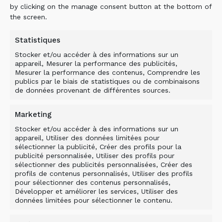
Transporteurs 6 – 45 t
by clicking on the manage consent button at the bottom of
the screen.
Les godets cribleurs polyvalents des
séries DN, DS et DH sont utilisés
Statistiques
dans une large gamme d’applications
Stocker et/ou accéder à des informations sur un
pour assurer un traitement de haute
appareil, Mesurer la performance des publicités,
qualité des…
Mesurer la performance des contenus, Comprendre les
publics par le biais de statistiques ou de combinaisons
de données provenant de différentes sources.
DÉCOUVRIR
Marketing
Stocker et/ou accéder à des informations sur un
appareil, Utiliser des données limitées pour
sélectionner la publicité, Créer des profils pour la
publicité personnalisée, Utiliser des profils pour
sélectionner des publicités personnalisées, Créer des
profils de contenus personnalisés, Utiliser des profils
pour sélectionner des contenus personnalisés,
Développer et améliorer les services, Utiliser des
données limitées pour sélectionner le contenu.