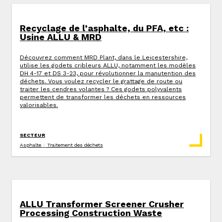
Recyclage de l’asphalte, du PFA, etc :
Usine ALLU & MRD
Découvrez comment MRD Plant, dans le Leicestershire,
utilise les godets cribleurs ALLU, notamment les modèles
DH 4-17 et DS 3-23, pour révolutionner la manutention des
déchets. Vous voulez recycler le grattage de route ou
traiter les cendres volantes ? Ces godets polyvalents
permettent de transformer les déchets en ressources
valorisables.
SECTEUR
Asphalte
/
Traitement des déchets
ALLU Transformer Screener Crusher
Processing Construction Waste