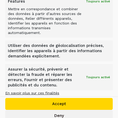
Features
Toujours activé
Mettre en correspondance et combiner
des données à partir d’autres sources de
données, Relier différents appareils,
Identifier les appareils en fonction des
informations transmises
automatiquement.
Utiliser des données de géolocalisation précises,
Identifier les appareils à partir des informations
demandées explicitement.
GODET CONCASSEUR
ALLU
Assurer la sécurité, prévenir et
détecter la fraude et réparer les
Toujours activé
Transporteurs 4 – 38 t
erreurs, Fournir et présenter des
publicités et du contenu.
L’ALLU Crusher est un accessoire de
En savoir plus sur ces finalités
concassage conçu pour broyer et
recycler différents matériaux sur
Accept
place.
Deny