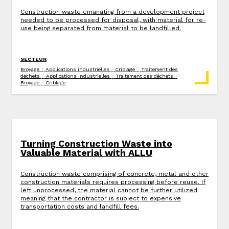
Construction waste emanating from a development project
needed to be processed for disposal, with material for re-
use being separated from material to be landfilled.
SECTEUR
Broyage
/
Applications industrielles
/
Criblage
/
Traitement des
déchets
/
Applications industrielles
/
Traitement des déchets
/
Broyage
/
Criblage
Turning Construction Waste into
Valuable Material with ALLU
Construction waste comprising of concrete, metal and other
construction materials requires processing before reuse. If
left unprocessed, the material cannot be further utilized
meaning that the contractor is subject to expensive
transportation costs and landfill fees.