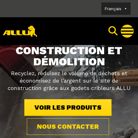
Skip
Français
to
content
CONSTRUCTION ET
DÉMOLITION
Recyclez, réduisez le volume de déchets et
économisez de l’argent sur le site de
construction grâce aux godets cribleurs ALLU
VOIR LES PRODUITS
NOUS CONTACTER